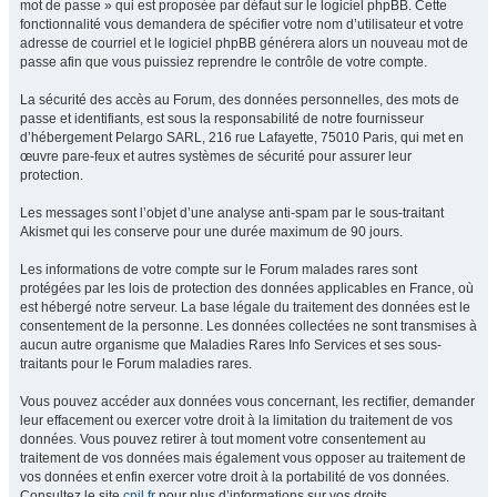
mot de passe » qui est proposée par défaut sur le logiciel phpBB. Cette
fonctionnalité vous demandera de spécifier votre nom d’utilisateur et votre
adresse de courriel et le logiciel phpBB générera alors un nouveau mot de
passe afin que vous puissiez reprendre le contrôle de votre compte.
La sécurité des accès au Forum, des données personnelles, des mots de
passe et identifiants, est sous la responsabilité de notre fournisseur
d’hébergement Pelargo SARL, 216 rue Lafayette, 75010 Paris, qui met en
œuvre pare-feux et autres systèmes de sécurité pour assurer leur
protection.
Les messages sont l’objet d’une analyse anti-spam par le sous-traitant
Akismet qui les conserve pour une durée maximum de 90 jours.
Les informations de votre compte sur le Forum malades rares sont
protégées par les lois de protection des données applicables en France, où
est hébergé notre serveur. La base légale du traitement des données est le
consentement de la personne. Les données collectées ne sont transmises à
aucun autre organisme que Maladies Rares Info Services et ses sous-
traitants pour le Forum maladies rares.
Vous pouvez accéder aux données vous concernant, les rectifier, demander
leur effacement ou exercer votre droit à la limitation du traitement de vos
données. Vous pouvez retirer à tout moment votre consentement au
traitement de vos données mais également vous opposer au traitement de
vos données et enfin exercer votre droit à la portabilité de vos données.
Consultez le site
cnil.fr
pour plus d’informations sur vos droits.