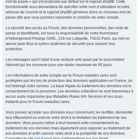
mot de passe » qui est proposée par défaut sur le logiciel phpBB. Cette
fonctionnalité vous demandera de spécifier votre nom d’utilisateur et votre
adresse de courriel et le logiciel phpBB générera alors un nouveau mot de
passe afin que vous puissiez reprendre le contrôle de votre compte.
La sécurité des accès au Forum, des données personnelles, des mots de
passe et identifiants, est sous la responsabilité de notre fournisseur
d’hébergement Pelargo SARL, 216 rue Lafayette, 75010 Paris, qui met en
œuvre pare-feux et autres systèmes de sécurité pour assurer leur
protection.
Les messages sont l’objet d’une analyse anti-spam par le sous-traitant
Akismet qui les conserve pour une durée maximum de 90 jours.
Les informations de votre compte sur le Forum malades rares sont
protégées par les lois de protection des données applicables en France, où
est hébergé notre serveur. La base légale du traitement des données est le
consentement de la personne. Les données collectées ne sont transmises à
aucun autre organisme que Maladies Rares Info Services et ses sous-
traitants pour le Forum maladies rares.
Vous pouvez accéder aux données vous concernant, les rectifier, demander
leur effacement ou exercer votre droit à la limitation du traitement de vos
données. Vous pouvez retirer à tout moment votre consentement au
traitement de vos données mais également vous opposer au traitement de
vos données et enfin exercer votre droit à la portabilité de vos données.
Consultez le site
cnil.fr
pour plus d’informations sur vos droits.