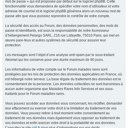
mot de passe » qui est proposée par défaut sur le logiciel phpBB. Cette
fonctionnalité vous demandera de spécifier votre nom d’utilisateur et votre
adresse de courriel et le logiciel phpBB générera alors un nouveau mot de
passe afin que vous puissiez reprendre le contrôle de votre compte.
La sécurité des accès au Forum, des données personnelles, des mots de
passe et identifiants, est sous la responsabilité de notre fournisseur
d’hébergement Pelargo SARL, 216 rue Lafayette, 75010 Paris, qui met en
œuvre pare-feux et autres systèmes de sécurité pour assurer leur
protection.
Les messages sont l’objet d’une analyse anti-spam par le sous-traitant
Akismet qui les conserve pour une durée maximum de 90 jours.
Les informations de votre compte sur le Forum malades rares sont
protégées par les lois de protection des données applicables en France, où
est hébergé notre serveur. La base légale du traitement des données est le
consentement de la personne. Les données collectées ne sont transmises à
aucun autre organisme que Maladies Rares Info Services et ses sous-
traitants pour le Forum maladies rares.
Vous pouvez accéder aux données vous concernant, les rectifier, demander
leur effacement ou exercer votre droit à la limitation du traitement de vos
données. Vous pouvez retirer à tout moment votre consentement au
traitement de vos données mais également vous opposer au traitement de
vos données et enfin exercer votre droit à la portabilité de vos données.
Consultez le site
cnil.fr
pour plus d’informations sur vos droits.