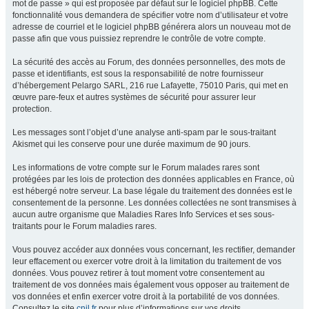
mot de passe » qui est proposée par défaut sur le logiciel phpBB. Cette
fonctionnalité vous demandera de spécifier votre nom d’utilisateur et votre
adresse de courriel et le logiciel phpBB générera alors un nouveau mot de
passe afin que vous puissiez reprendre le contrôle de votre compte.
La sécurité des accès au Forum, des données personnelles, des mots de
passe et identifiants, est sous la responsabilité de notre fournisseur
d’hébergement Pelargo SARL, 216 rue Lafayette, 75010 Paris, qui met en
œuvre pare-feux et autres systèmes de sécurité pour assurer leur
protection.
Les messages sont l’objet d’une analyse anti-spam par le sous-traitant
Akismet qui les conserve pour une durée maximum de 90 jours.
Les informations de votre compte sur le Forum malades rares sont
protégées par les lois de protection des données applicables en France, où
est hébergé notre serveur. La base légale du traitement des données est le
consentement de la personne. Les données collectées ne sont transmises à
aucun autre organisme que Maladies Rares Info Services et ses sous-
traitants pour le Forum maladies rares.
Vous pouvez accéder aux données vous concernant, les rectifier, demander
leur effacement ou exercer votre droit à la limitation du traitement de vos
données. Vous pouvez retirer à tout moment votre consentement au
traitement de vos données mais également vous opposer au traitement de
vos données et enfin exercer votre droit à la portabilité de vos données.
Consultez le site
cnil.fr
pour plus d’informations sur vos droits.