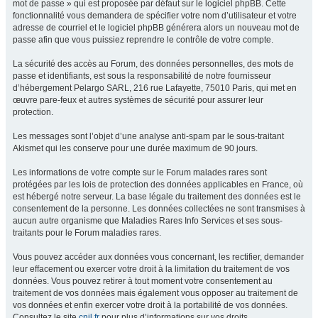
mot de passe » qui est proposée par défaut sur le logiciel phpBB. Cette
fonctionnalité vous demandera de spécifier votre nom d’utilisateur et votre
adresse de courriel et le logiciel phpBB générera alors un nouveau mot de
passe afin que vous puissiez reprendre le contrôle de votre compte.
La sécurité des accès au Forum, des données personnelles, des mots de
passe et identifiants, est sous la responsabilité de notre fournisseur
d’hébergement Pelargo SARL, 216 rue Lafayette, 75010 Paris, qui met en
œuvre pare-feux et autres systèmes de sécurité pour assurer leur
protection.
Les messages sont l’objet d’une analyse anti-spam par le sous-traitant
Akismet qui les conserve pour une durée maximum de 90 jours.
Les informations de votre compte sur le Forum malades rares sont
protégées par les lois de protection des données applicables en France, où
est hébergé notre serveur. La base légale du traitement des données est le
consentement de la personne. Les données collectées ne sont transmises à
aucun autre organisme que Maladies Rares Info Services et ses sous-
traitants pour le Forum maladies rares.
Vous pouvez accéder aux données vous concernant, les rectifier, demander
leur effacement ou exercer votre droit à la limitation du traitement de vos
données. Vous pouvez retirer à tout moment votre consentement au
traitement de vos données mais également vous opposer au traitement de
vos données et enfin exercer votre droit à la portabilité de vos données.
Consultez le site
cnil.fr
pour plus d’informations sur vos droits.