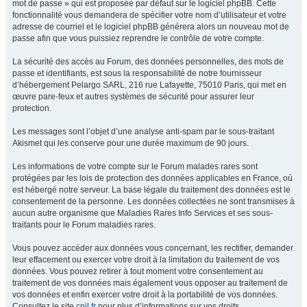
mot de passe » qui est proposée par défaut sur le logiciel phpBB. Cette
fonctionnalité vous demandera de spécifier votre nom d’utilisateur et votre
adresse de courriel et le logiciel phpBB générera alors un nouveau mot de
passe afin que vous puissiez reprendre le contrôle de votre compte.
La sécurité des accès au Forum, des données personnelles, des mots de
passe et identifiants, est sous la responsabilité de notre fournisseur
d’hébergement Pelargo SARL, 216 rue Lafayette, 75010 Paris, qui met en
œuvre pare-feux et autres systèmes de sécurité pour assurer leur
protection.
Les messages sont l’objet d’une analyse anti-spam par le sous-traitant
Akismet qui les conserve pour une durée maximum de 90 jours.
Les informations de votre compte sur le Forum malades rares sont
protégées par les lois de protection des données applicables en France, où
est hébergé notre serveur. La base légale du traitement des données est le
consentement de la personne. Les données collectées ne sont transmises à
aucun autre organisme que Maladies Rares Info Services et ses sous-
traitants pour le Forum maladies rares.
Vous pouvez accéder aux données vous concernant, les rectifier, demander
leur effacement ou exercer votre droit à la limitation du traitement de vos
données. Vous pouvez retirer à tout moment votre consentement au
traitement de vos données mais également vous opposer au traitement de
vos données et enfin exercer votre droit à la portabilité de vos données.
Consultez le site
cnil.fr
pour plus d’informations sur vos droits.