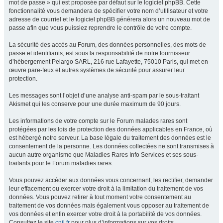
mot de passe » qui est proposée par défaut sur le logiciel phpBB. Cette
fonctionnalité vous demandera de spécifier votre nom d’utilisateur et votre
adresse de courriel et le logiciel phpBB générera alors un nouveau mot de
passe afin que vous puissiez reprendre le contrôle de votre compte.
La sécurité des accès au Forum, des données personnelles, des mots de
passe et identifiants, est sous la responsabilité de notre fournisseur
d’hébergement Pelargo SARL, 216 rue Lafayette, 75010 Paris, qui met en
œuvre pare-feux et autres systèmes de sécurité pour assurer leur
protection.
Les messages sont l’objet d’une analyse anti-spam par le sous-traitant
Akismet qui les conserve pour une durée maximum de 90 jours.
Les informations de votre compte sur le Forum malades rares sont
protégées par les lois de protection des données applicables en France, où
est hébergé notre serveur. La base légale du traitement des données est le
consentement de la personne. Les données collectées ne sont transmises à
aucun autre organisme que Maladies Rares Info Services et ses sous-
traitants pour le Forum maladies rares.
Vous pouvez accéder aux données vous concernant, les rectifier, demander
leur effacement ou exercer votre droit à la limitation du traitement de vos
données. Vous pouvez retirer à tout moment votre consentement au
traitement de vos données mais également vous opposer au traitement de
vos données et enfin exercer votre droit à la portabilité de vos données.
Consultez le site
cnil.fr
pour plus d’informations sur vos droits.