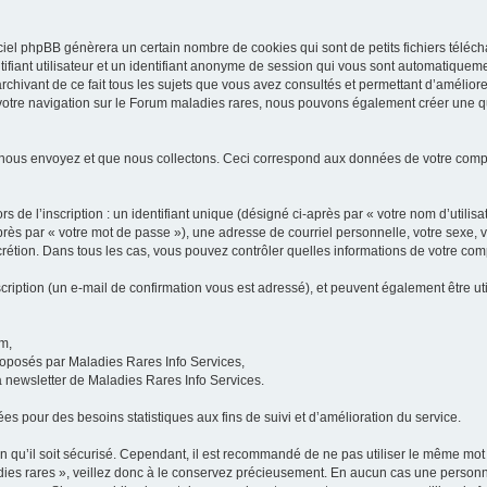
iel phpBB génèrera un certain nombre de cookies qui sont de petits fichiers téléch
ifiant utilisateur et un identifiant anonyme de session qui vous sont automatiquem
rchivant de ce fait tous les sujets que vous avez consultés et permettant d’améliorer
 votre navigation sur le Forum maladies rares, nous pouvons également créer une 
 nous envoyez et que nous collectons. Ceci correspond aux données de votre com
 de l’inscription : un identifiant unique (désigné ci-après par « votre nom d’utili
ès par « votre mot de passe »), une adresse de courriel personnelle, votre sexe, 
iscrétion. Dans tous les cas, vous pouvez contrôler quelles informations de votre c
scription (un e-mail de confirmation vous est adressé), et peuvent également être ut
um,
proposés par Maladies Rares Info Services,
la newsletter de Maladies Rares Info Services.
es pour des besoins statistiques aux fins de suivi et d’amélioration du service.
in qu’il soit sécurisé. Cependant, il est recommandé de ne pas utiliser le même mot 
es rares », veillez donc à le conservez précieusement. En aucun cas une personne