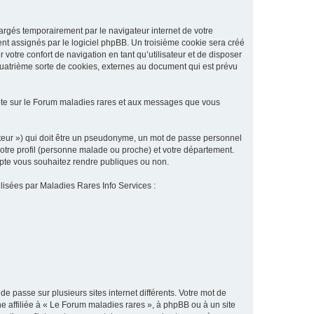
argés temporairement par le navigateur internet de votre
ent assignés par le logiciel phpBB. Un troisième cookie sera créé
 votre confort de navigation en tant qu’utilisateur et de disposer
quatrième sorte de cookies, externes au document qui est prévu
pte sur le Forum maladies rares et aux messages que vous
sateur ») qui doit être un pseudonyme, un mot de passe personnel
votre profil (personne malade ou proche) et votre département.
ompte vous souhaitez rendre publiques ou non.
ilisées par Maladies Rares Info Services :
de passe sur plusieurs sites internet différents. Votre mot de
 affiliée à « Le Forum maladies rares », à phpBB ou à un site