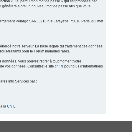
fonction « J’ai perdu mon mot de passe » qui est proposée par
hpBB générera alors un nouveau mot de passe afin que vous
ébergement Pelargo SARL, 216 rue Lafayette, 75010 Paris, qui met
hébergé notre serveur. La base légale du traitement des données
ous-traitants pour le Forum maladies rares.
os données. Vous pouvez retirer à tout moment votre
 de vos données. Consultez le site
cnil.fr
pour plus d’informations
ares Info Services par :
 à la
CNIL
.