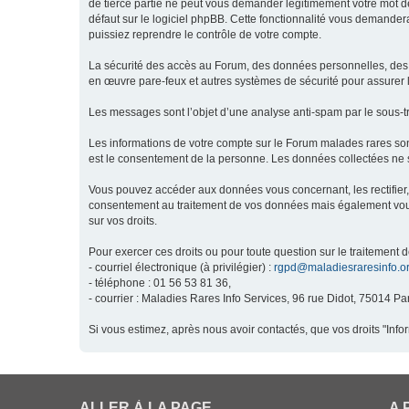
de tierce partie ne peut vous demander légitimement votre mot de
défaut sur le logiciel phpBB. Cette fonctionnalité vous demandera
puissiez reprendre le contrôle de votre compte.
La sécurité des accès au Forum, des données personnelles, des m
en œuvre pare-feux et autres systèmes de sécurité pour assurer l
Les messages sont l’objet d’une analyse anti-spam par le sous-t
Les informations de votre compte sur le Forum malades rares son
est le consentement de la personne. Les données collectées ne s
Vous pouvez accéder aux données vous concernant, les rectifier, 
consentement au traitement de vos données mais également vous o
sur vos droits.
Pour exercer ces droits ou pour toute question sur le traitement 
- courriel électronique (à privilégier) :
rgpd@maladiesraresinfo.o
- téléphone : 01 56 53 81 36,
- courrier : Maladies Rares Info Services, 96 rue Didot, 75014 Par
Si vous estimez, après nous avoir contactés, que vos droits "Inf
ALLER À LA PAGE
A 