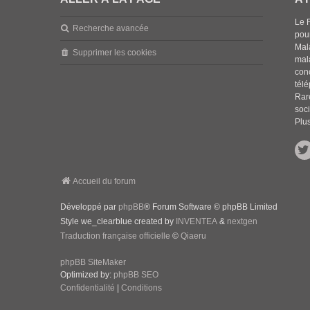
Le 
Recherche avancée
pou
Mala
Supprimer les cookies
mal
con
tél
Rar
soci
Plus
Accueil du forum
Développé par
phpBB
® Forum Software © phpBB Limited
Style we_clearblue created by
INVENTEA
&
nextgen
Traduction française officielle
©
Qiaeru
phpBB SiteMaker
Optimized by:
phpBB SEO
Confidentialité
|
Conditions