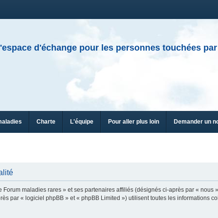
'espace d'échange pour les personnes touchées par
maladies
Charte
L'équipe
Pour aller plus loin
Demander un n
lité
e Forum maladies rares » et ses partenaires affiliés (désignés ci-après par « nous »
ès par « logiciel phpBB » et « phpBB Limited ») utilisent toutes les informations col