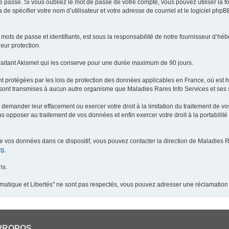
 passe. Si vous oubliez le mot de passe de votre compte, vous pouvez utiliser la 
 de spécifier votre nom d’utilisateur et votre adresse de courriel et le logiciel p
ots de passe et identifiants, est sous la responsabilité de notre fournisseur d’h
eur protection.
raitant Akismet qui les conserve pour une durée maximum de 90 jours.
t protégées par les lois de protection des données applicables en France, où est 
ont transmises à aucun autre organisme que Maladies Rares Info Services et ses s
demander leur effacement ou exercer votre droit à la limitation du traitement de v
pposer au traitement de vos données et enfin exercer votre droit à la portabilité
de vos données dans ce dispositif, vous pouvez contacter la direction de Maladies R
rg
,
is.
ormatique et Libertés" ne sont pas respectés, vous pouvez adresser une réclamation
PROPOS