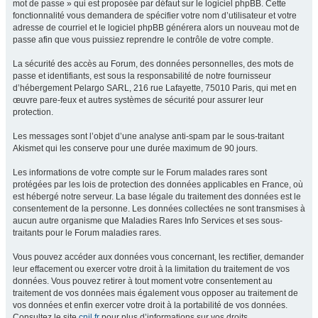
mot de passe » qui est proposée par défaut sur le logiciel phpBB. Cette
fonctionnalité vous demandera de spécifier votre nom d’utilisateur et votre
adresse de courriel et le logiciel phpBB générera alors un nouveau mot de
passe afin que vous puissiez reprendre le contrôle de votre compte.
La sécurité des accès au Forum, des données personnelles, des mots de
passe et identifiants, est sous la responsabilité de notre fournisseur
d’hébergement Pelargo SARL, 216 rue Lafayette, 75010 Paris, qui met en
œuvre pare-feux et autres systèmes de sécurité pour assurer leur
protection.
Les messages sont l’objet d’une analyse anti-spam par le sous-traitant
Akismet qui les conserve pour une durée maximum de 90 jours.
Les informations de votre compte sur le Forum malades rares sont
protégées par les lois de protection des données applicables en France, où
est hébergé notre serveur. La base légale du traitement des données est le
consentement de la personne. Les données collectées ne sont transmises à
aucun autre organisme que Maladies Rares Info Services et ses sous-
traitants pour le Forum maladies rares.
Vous pouvez accéder aux données vous concernant, les rectifier, demander
leur effacement ou exercer votre droit à la limitation du traitement de vos
données. Vous pouvez retirer à tout moment votre consentement au
traitement de vos données mais également vous opposer au traitement de
vos données et enfin exercer votre droit à la portabilité de vos données.
Consultez le site
cnil.fr
pour plus d’informations sur vos droits.