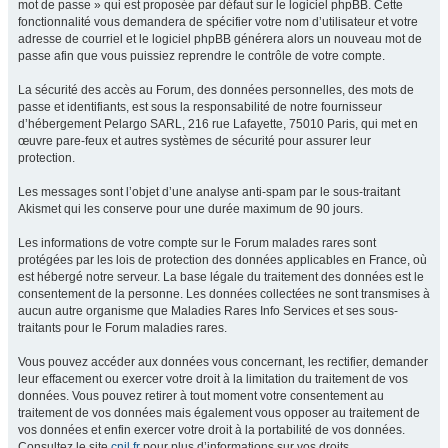
mot de passe » qui est proposée par défaut sur le logiciel phpBB. Cette
fonctionnalité vous demandera de spécifier votre nom d’utilisateur et votre
adresse de courriel et le logiciel phpBB générera alors un nouveau mot de
passe afin que vous puissiez reprendre le contrôle de votre compte.
La sécurité des accès au Forum, des données personnelles, des mots de
passe et identifiants, est sous la responsabilité de notre fournisseur
d’hébergement Pelargo SARL, 216 rue Lafayette, 75010 Paris, qui met en
œuvre pare-feux et autres systèmes de sécurité pour assurer leur
protection.
Les messages sont l’objet d’une analyse anti-spam par le sous-traitant
Akismet qui les conserve pour une durée maximum de 90 jours.
Les informations de votre compte sur le Forum malades rares sont
protégées par les lois de protection des données applicables en France, où
est hébergé notre serveur. La base légale du traitement des données est le
consentement de la personne. Les données collectées ne sont transmises à
aucun autre organisme que Maladies Rares Info Services et ses sous-
traitants pour le Forum maladies rares.
Vous pouvez accéder aux données vous concernant, les rectifier, demander
leur effacement ou exercer votre droit à la limitation du traitement de vos
données. Vous pouvez retirer à tout moment votre consentement au
traitement de vos données mais également vous opposer au traitement de
vos données et enfin exercer votre droit à la portabilité de vos données.
Consultez le site
cnil.fr
pour plus d’informations sur vos droits.