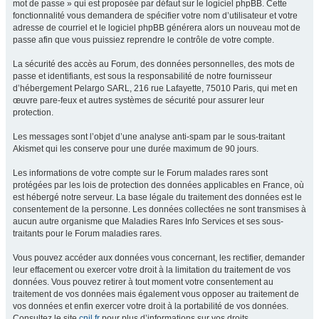
mot de passe » qui est proposée par défaut sur le logiciel phpBB. Cette
fonctionnalité vous demandera de spécifier votre nom d’utilisateur et votre
adresse de courriel et le logiciel phpBB générera alors un nouveau mot de
passe afin que vous puissiez reprendre le contrôle de votre compte.
La sécurité des accès au Forum, des données personnelles, des mots de
passe et identifiants, est sous la responsabilité de notre fournisseur
d’hébergement Pelargo SARL, 216 rue Lafayette, 75010 Paris, qui met en
œuvre pare-feux et autres systèmes de sécurité pour assurer leur
protection.
Les messages sont l’objet d’une analyse anti-spam par le sous-traitant
Akismet qui les conserve pour une durée maximum de 90 jours.
Les informations de votre compte sur le Forum malades rares sont
protégées par les lois de protection des données applicables en France, où
est hébergé notre serveur. La base légale du traitement des données est le
consentement de la personne. Les données collectées ne sont transmises à
aucun autre organisme que Maladies Rares Info Services et ses sous-
traitants pour le Forum maladies rares.
Vous pouvez accéder aux données vous concernant, les rectifier, demander
leur effacement ou exercer votre droit à la limitation du traitement de vos
données. Vous pouvez retirer à tout moment votre consentement au
traitement de vos données mais également vous opposer au traitement de
vos données et enfin exercer votre droit à la portabilité de vos données.
Consultez le site
cnil.fr
pour plus d’informations sur vos droits.