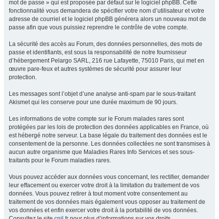
mot de passe » qui est proposée par défaut sur le logiciel phpBB. Cette
fonctionnalité vous demandera de spécifier votre nom d’utilisateur et votre
adresse de courriel et le logiciel phpBB générera alors un nouveau mot de
passe afin que vous puissiez reprendre le contrôle de votre compte.
La sécurité des accès au Forum, des données personnelles, des mots de
passe et identifiants, est sous la responsabilité de notre fournisseur
d’hébergement Pelargo SARL, 216 rue Lafayette, 75010 Paris, qui met en
œuvre pare-feux et autres systèmes de sécurité pour assurer leur
protection.
Les messages sont l’objet d’une analyse anti-spam par le sous-traitant
Akismet qui les conserve pour une durée maximum de 90 jours.
Les informations de votre compte sur le Forum malades rares sont
protégées par les lois de protection des données applicables en France, où
est hébergé notre serveur. La base légale du traitement des données est le
consentement de la personne. Les données collectées ne sont transmises à
aucun autre organisme que Maladies Rares Info Services et ses sous-
traitants pour le Forum maladies rares.
Vous pouvez accéder aux données vous concernant, les rectifier, demander
leur effacement ou exercer votre droit à la limitation du traitement de vos
données. Vous pouvez retirer à tout moment votre consentement au
traitement de vos données mais également vous opposer au traitement de
vos données et enfin exercer votre droit à la portabilité de vos données.
Consultez le site
cnil.fr
pour plus d’informations sur vos droits.