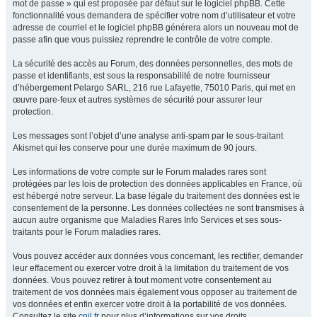
mot de passe » qui est proposée par défaut sur le logiciel phpBB. Cette
fonctionnalité vous demandera de spécifier votre nom d’utilisateur et votre
adresse de courriel et le logiciel phpBB générera alors un nouveau mot de
passe afin que vous puissiez reprendre le contrôle de votre compte.
La sécurité des accès au Forum, des données personnelles, des mots de
passe et identifiants, est sous la responsabilité de notre fournisseur
d’hébergement Pelargo SARL, 216 rue Lafayette, 75010 Paris, qui met en
œuvre pare-feux et autres systèmes de sécurité pour assurer leur
protection.
Les messages sont l’objet d’une analyse anti-spam par le sous-traitant
Akismet qui les conserve pour une durée maximum de 90 jours.
Les informations de votre compte sur le Forum malades rares sont
protégées par les lois de protection des données applicables en France, où
est hébergé notre serveur. La base légale du traitement des données est le
consentement de la personne. Les données collectées ne sont transmises à
aucun autre organisme que Maladies Rares Info Services et ses sous-
traitants pour le Forum maladies rares.
Vous pouvez accéder aux données vous concernant, les rectifier, demander
leur effacement ou exercer votre droit à la limitation du traitement de vos
données. Vous pouvez retirer à tout moment votre consentement au
traitement de vos données mais également vous opposer au traitement de
vos données et enfin exercer votre droit à la portabilité de vos données.
Consultez le site
cnil.fr
pour plus d’informations sur vos droits.