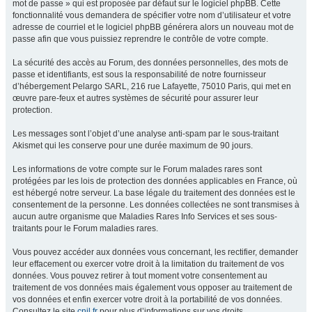
mot de passe » qui est proposée par défaut sur le logiciel phpBB. Cette
fonctionnalité vous demandera de spécifier votre nom d’utilisateur et votre
adresse de courriel et le logiciel phpBB générera alors un nouveau mot de
passe afin que vous puissiez reprendre le contrôle de votre compte.
La sécurité des accès au Forum, des données personnelles, des mots de
passe et identifiants, est sous la responsabilité de notre fournisseur
d’hébergement Pelargo SARL, 216 rue Lafayette, 75010 Paris, qui met en
œuvre pare-feux et autres systèmes de sécurité pour assurer leur
protection.
Les messages sont l’objet d’une analyse anti-spam par le sous-traitant
Akismet qui les conserve pour une durée maximum de 90 jours.
Les informations de votre compte sur le Forum malades rares sont
protégées par les lois de protection des données applicables en France, où
est hébergé notre serveur. La base légale du traitement des données est le
consentement de la personne. Les données collectées ne sont transmises à
aucun autre organisme que Maladies Rares Info Services et ses sous-
traitants pour le Forum maladies rares.
Vous pouvez accéder aux données vous concernant, les rectifier, demander
leur effacement ou exercer votre droit à la limitation du traitement de vos
données. Vous pouvez retirer à tout moment votre consentement au
traitement de vos données mais également vous opposer au traitement de
vos données et enfin exercer votre droit à la portabilité de vos données.
Consultez le site
cnil.fr
pour plus d’informations sur vos droits.