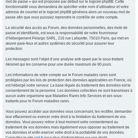
mot de passe » qui est proposée par défaut sur le logiciel phpBB. Cette
fonctionnalité vous demandera de spécifier votre nom d’utilisateur et votre
adresse de courriel et le logiciel phpBB générera alors un nouveau mot de
passe afin que vous puissiez reprendre le contrôle de votre compte.
La sécurité des accès au Forum, des données personnelles, des mots de
passe et identifiants, est sous la responsabilité de notre fournisseur
d’hébergement Pelargo SARL, 216 rue Lafayette, 75010 Paris, qui met en
œuvre pare-feux et autres systèmes de sécurité pour assurer leur
protection.
Les messages sont l’objet d’une analyse anti-spam par le sous-traitant
Akismet qui les conserve pour une durée maximum de 90 jours.
Les informations de votre compte sur le Forum malades rares sont
protégées par les lois de protection des données applicables en France, où
est hébergé notre serveur. La base légale du traitement des données est le
consentement de la personne. Les données collectées ne sont transmises à
aucun autre organisme que Maladies Rares Info Services et ses sous-
traitants pour le Forum maladies rares.
Vous pouvez accéder aux données vous concernant, les rectifier, demander
leur effacement ou exercer votre droit à la limitation du traitement de vos
données. Vous pouvez retirer à tout moment votre consentement au
traitement de vos données mais également vous opposer au traitement de
vos données et enfin exercer votre droit à la portabilité de vos données.
Consultez le site
cnil.fr
pour plus d’informations sur vos droits.