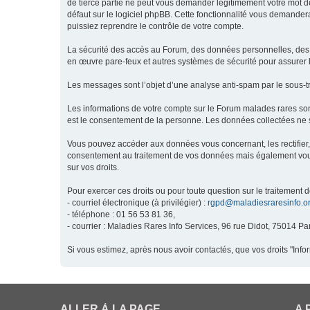
de tierce partie ne peut vous demander légitimement votre mot de
défaut sur le logiciel phpBB. Cette fonctionnalité vous demandera
puissiez reprendre le contrôle de votre compte.
La sécurité des accès au Forum, des données personnelles, des m
en œuvre pare-feux et autres systèmes de sécurité pour assurer l
Les messages sont l’objet d’une analyse anti-spam par le sous-t
Les informations de votre compte sur le Forum malades rares son
est le consentement de la personne. Les données collectées ne s
Vous pouvez accéder aux données vous concernant, les rectifier, 
consentement au traitement de vos données mais également vous o
sur vos droits.
Pour exercer ces droits ou pour toute question sur le traitement 
- courriel électronique (à privilégier) :
rgpd@maladiesraresinfo.o
- téléphone : 01 56 53 81 36,
- courrier : Maladies Rares Info Services, 96 rue Didot, 75014 Par
Si vous estimez, après nous avoir contactés, que vos droits "Inf
ALLER À LA PAGE
A 