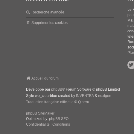
Le 
Recherche avancée
pou
Mala
Supprimer les cookies
mal
con
tél
Rar
soci
Plus
Accueil du forum
Développé par
phpBB
® Forum Software © phpBB Limited
Style we_clearblue created by
INVENTEA
&
nextgen
Traduction française officielle
©
Qiaeru
phpBB SiteMaker
Optimized by:
phpBB SEO
Confidentialité
|
Conditions