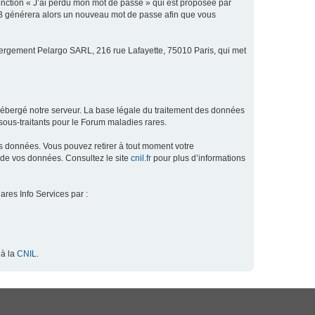
fonction « J’ai perdu mon mot de passe » qui est proposée par
hpBB générera alors un nouveau mot de passe afin que vous
ébergement Pelargo SARL, 216 rue Lafayette, 75010 Paris, qui met
hébergé notre serveur. La base légale du traitement des données
ous-traitants pour le Forum maladies rares.
os données. Vous pouvez retirer à tout moment votre
 de vos données. Consultez le site
cnil.fr
pour plus d’informations
ares Info Services par :
 à la
CNIL
.