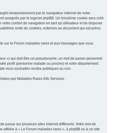
argés temporairement par le navigateur internet de votre
ent assignés par le logiciel phpBB. Un troisième cookie sera créé
 votre confort de navigation en tant qu’utilisateur et de disposer
quatrième sorte de cookies, externes au document qui est prévu
pte sur le Forum maladies rares et aux messages que vous
sateur ») qui doit être un pseudonyme, un mot de passe personnel
votre profil (personne malade ou proche) et votre département.
ompte vous souhaitez rendre publiques ou non.
ilisées par Maladies Rares Info Services :
de passe sur plusieurs sites internet différents. Votre mot de
 affiliée à « Le Forum maladies rares », à phpBB ou à un site