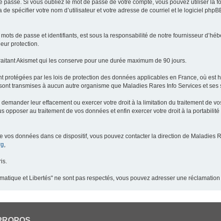
 passe. Si vous oubliez le mot de passe de votre compte, vous pouvez utiliser la 
 de spécifier votre nom d’utilisateur et votre adresse de courriel et le logiciel p
ots de passe et identifiants, est sous la responsabilité de notre fournisseur d’h
eur protection.
raitant Akismet qui les conserve pour une durée maximum de 90 jours.
t protégées par les lois de protection des données applicables en France, où est 
ont transmises à aucun autre organisme que Maladies Rares Info Services et ses s
demander leur effacement ou exercer votre droit à la limitation du traitement de v
pposer au traitement de vos données et enfin exercer votre droit à la portabilité
de vos données dans ce dispositif, vous pouvez contacter la direction de Maladies R
rg
,
is.
ormatique et Libertés" ne sont pas respectés, vous pouvez adresser une réclamation
PROPOS