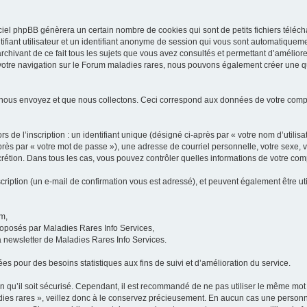
iel phpBB génèrera un certain nombre de cookies qui sont de petits fichiers téléch
ifiant utilisateur et un identifiant anonyme de session qui vous sont automatiquem
rchivant de ce fait tous les sujets que vous avez consultés et permettant d’améliorer
 votre navigation sur le Forum maladies rares, nous pouvons également créer une 
 nous envoyez et que nous collectons. Ceci correspond aux données de votre com
 de l’inscription : un identifiant unique (désigné ci-après par « votre nom d’utili
ès par « votre mot de passe »), une adresse de courriel personnelle, votre sexe, 
iscrétion. Dans tous les cas, vous pouvez contrôler quelles informations de votre c
scription (un e-mail de confirmation vous est adressé), et peuvent également être ut
um,
proposés par Maladies Rares Info Services,
la newsletter de Maladies Rares Info Services.
es pour des besoins statistiques aux fins de suivi et d’amélioration du service.
in qu’il soit sécurisé. Cependant, il est recommandé de ne pas utiliser le même mot 
es rares », veillez donc à le conservez précieusement. En aucun cas une personne