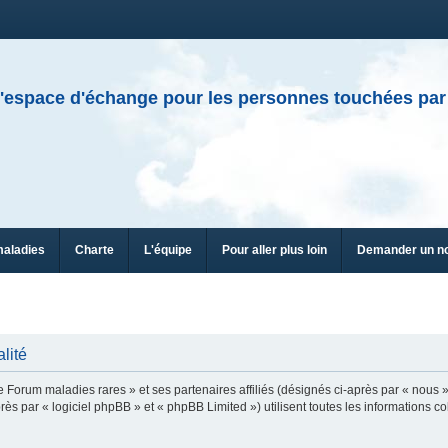
'espace d'échange pour les personnes touchées par
maladies
Charte
L'équipe
Pour aller plus loin
Demander un n
lité
e Forum maladies rares » et ses partenaires affiliés (désignés ci-après par « nous »
ès par « logiciel phpBB » et « phpBB Limited ») utilisent toutes les informations col