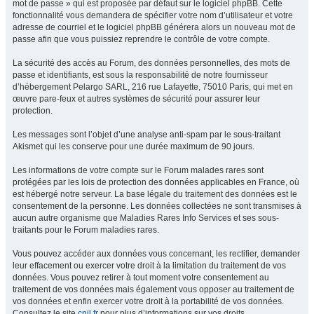
mot de passe » qui est proposée par défaut sur le logiciel phpBB. Cette
fonctionnalité vous demandera de spécifier votre nom d’utilisateur et votre
adresse de courriel et le logiciel phpBB générera alors un nouveau mot de
passe afin que vous puissiez reprendre le contrôle de votre compte.
La sécurité des accès au Forum, des données personnelles, des mots de
passe et identifiants, est sous la responsabilité de notre fournisseur
d’hébergement Pelargo SARL, 216 rue Lafayette, 75010 Paris, qui met en
œuvre pare-feux et autres systèmes de sécurité pour assurer leur
protection.
Les messages sont l’objet d’une analyse anti-spam par le sous-traitant
Akismet qui les conserve pour une durée maximum de 90 jours.
Les informations de votre compte sur le Forum malades rares sont
protégées par les lois de protection des données applicables en France, où
est hébergé notre serveur. La base légale du traitement des données est le
consentement de la personne. Les données collectées ne sont transmises à
aucun autre organisme que Maladies Rares Info Services et ses sous-
traitants pour le Forum maladies rares.
Vous pouvez accéder aux données vous concernant, les rectifier, demander
leur effacement ou exercer votre droit à la limitation du traitement de vos
données. Vous pouvez retirer à tout moment votre consentement au
traitement de vos données mais également vous opposer au traitement de
vos données et enfin exercer votre droit à la portabilité de vos données.
Consultez le site
cnil.fr
pour plus d’informations sur vos droits.