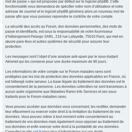
mot de passe » qui est proposée par défaut sur le logiciel phpBB. Cette
fonctionnalité vous demandera de spécifier votre nom d’utilisateur et votre
adresse de courriel et le logiciel phpBB générera alors un nouveau mot de
passe afin que vous puissiez reprendre le contrôle de votre compte.
La sécurité des accès au Forum, des données personnelles, des mots de
passe et identifiants, est sous la responsabilité de notre fournisseur
d’hébergement Pelargo SARL, 216 rue Lafayette, 75010 Paris, qui met en
œuvre pare-feux et autres systèmes de sécurité pour assurer leur
protection.
Les messages sont l’objet d’une analyse anti-spam par le sous-traitant
Akismet qui les conserve pour une durée maximum de 90 jours.
Les informations de votre compte sur le Forum malades rares sont
protégées par les lois de protection des données applicables en France, où
est hébergé notre serveur. La base légale du traitement des données est le
consentement de la personne. Les données collectées ne sont transmises à
aucun autre organisme que Maladies Rares Info Services et ses sous-
traitants pour le Forum maladies rares.
Vous pouvez accéder aux données vous concernant, les rectifier, demander
leur effacement ou exercer votre droit à la limitation du traitement de vos
données. Vous pouvez retirer à tout moment votre consentement au
traitement de vos données mais également vous opposer au traitement de
vos données et enfin exercer votre droit à la portabilité de vos données.
Consultez le site
cnil.fr
pour plus d’informations sur vos droits.