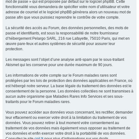
mot de passe » qui est proposée par défaut sur le logiciel phpBB. Cette
fonctionnalité vous demandera de spécifier votre nom d’utilisateur et votre
adresse de courriel et le logiciel phpBB générera alors un nouveau mot de
passe afin que vous puissiez reprendre le contrôle de votre compte.
La sécurité des accès au Forum, des données personnelles, des mots de
passe et identifiants, est sous la responsabilité de notre fournisseur
d’hébergement Pelargo SARL, 216 rue Lafayette, 75010 Paris, qui met en
œuvre pare-feux et autres systèmes de sécurité pour assurer leur
protection.
Les messages sont l’objet d’une analyse anti-spam par le sous-traitant
Akismet qui les conserve pour une durée maximum de 90 jours.
Les informations de votre compte sur le Forum malades rares sont
protégées par les lois de protection des données applicables en France, où
est hébergé notre serveur. La base légale du traitement des données est le
consentement de la personne. Les données collectées ne sont transmises à
aucun autre organisme que Maladies Rares Info Services et ses sous-
traitants pour le Forum maladies rares.
Vous pouvez accéder aux données vous concernant, les rectifier, demander
leur effacement ou exercer votre droit à la limitation du traitement de vos
données. Vous pouvez retirer à tout moment votre consentement au
traitement de vos données mais également vous opposer au traitement de
vos données et enfin exercer votre droit à la portabilité de vos données.
Consultez le site
cnil.fr
pour plus d’informations sur vos droits.