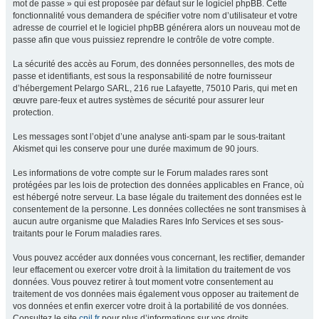
mot de passe » qui est proposée par défaut sur le logiciel phpBB. Cette
fonctionnalité vous demandera de spécifier votre nom d’utilisateur et votre
adresse de courriel et le logiciel phpBB générera alors un nouveau mot de
passe afin que vous puissiez reprendre le contrôle de votre compte.
La sécurité des accès au Forum, des données personnelles, des mots de
passe et identifiants, est sous la responsabilité de notre fournisseur
d’hébergement Pelargo SARL, 216 rue Lafayette, 75010 Paris, qui met en
œuvre pare-feux et autres systèmes de sécurité pour assurer leur
protection.
Les messages sont l’objet d’une analyse anti-spam par le sous-traitant
Akismet qui les conserve pour une durée maximum de 90 jours.
Les informations de votre compte sur le Forum malades rares sont
protégées par les lois de protection des données applicables en France, où
est hébergé notre serveur. La base légale du traitement des données est le
consentement de la personne. Les données collectées ne sont transmises à
aucun autre organisme que Maladies Rares Info Services et ses sous-
traitants pour le Forum maladies rares.
Vous pouvez accéder aux données vous concernant, les rectifier, demander
leur effacement ou exercer votre droit à la limitation du traitement de vos
données. Vous pouvez retirer à tout moment votre consentement au
traitement de vos données mais également vous opposer au traitement de
vos données et enfin exercer votre droit à la portabilité de vos données.
Consultez le site
cnil.fr
pour plus d’informations sur vos droits.