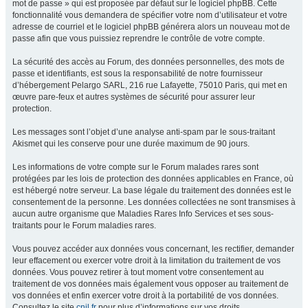
mot de passe » qui est proposée par défaut sur le logiciel phpBB. Cette
fonctionnalité vous demandera de spécifier votre nom d’utilisateur et votre
adresse de courriel et le logiciel phpBB générera alors un nouveau mot de
passe afin que vous puissiez reprendre le contrôle de votre compte.
La sécurité des accès au Forum, des données personnelles, des mots de
passe et identifiants, est sous la responsabilité de notre fournisseur
d’hébergement Pelargo SARL, 216 rue Lafayette, 75010 Paris, qui met en
œuvre pare-feux et autres systèmes de sécurité pour assurer leur
protection.
Les messages sont l’objet d’une analyse anti-spam par le sous-traitant
Akismet qui les conserve pour une durée maximum de 90 jours.
Les informations de votre compte sur le Forum malades rares sont
protégées par les lois de protection des données applicables en France, où
est hébergé notre serveur. La base légale du traitement des données est le
consentement de la personne. Les données collectées ne sont transmises à
aucun autre organisme que Maladies Rares Info Services et ses sous-
traitants pour le Forum maladies rares.
Vous pouvez accéder aux données vous concernant, les rectifier, demander
leur effacement ou exercer votre droit à la limitation du traitement de vos
données. Vous pouvez retirer à tout moment votre consentement au
traitement de vos données mais également vous opposer au traitement de
vos données et enfin exercer votre droit à la portabilité de vos données.
Consultez le site
cnil.fr
pour plus d’informations sur vos droits.