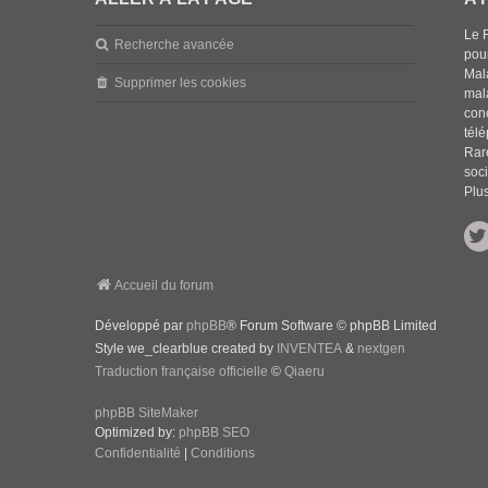
Le 
Recherche avancée
pou
Mala
Supprimer les cookies
mal
con
tél
Rar
soci
Plus
Accueil du forum
Développé par
phpBB
® Forum Software © phpBB Limited
Style we_clearblue created by
INVENTEA
&
nextgen
Traduction française officielle
©
Qiaeru
phpBB SiteMaker
Optimized by:
phpBB SEO
Confidentialité
|
Conditions