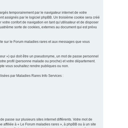
argés temporairement par le navigateur internet de votre
ent assignés par le logiciel phpBB. Un troisième cookie sera créé
 votre confort de navigation en tant qu’utilisateur et de disposer
quatrième sorte de cookies, externes au document qui est prévu
pte sur le Forum maladies rares et aux messages que vous
sateur ») qui doit être un pseudonyme, un mot de passe personnel
votre profil (personne malade ou proche) et votre département.
ompte vous souhaitez rendre publiques ou non.
ilisées par Maladies Rares Info Services :
de passe sur plusieurs sites internet différents. Votre mot de
 affiliée à « Le Forum maladies rares », à phpBB ou à un site