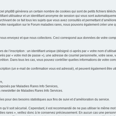
iel phpBB génèrera un certain nombre de cookies qui sont de petits fichiers téléch
ifiant utilisateur et un identifiant anonyme de session qui vous sont automatiquem
rchivant de ce fait tous les sujets que vous avez consultés et permettant d’améliorer
 votre navigation sur le Forum maladies rares, nous pouvons également créer une 
 nous envoyez et que nous collectons. Ceci correspond aux données de votre com
 de l’inscription : un identifiant unique (désigné ci-après par « votre nom d’utili
ès par « votre mot de passe »), une adresse de courriel personnelle, votre sexe, 
iscrétion. Dans tous les cas, vous pouvez contrôler quelles informations de votre c
scription (un e-mail de confirmation vous est adressé), et peuvent également être ut
um,
proposés par Maladies Rares Info Services,
la newsletter de Maladies Rares Info Services.
es pour des besoins statistiques aux fins de suivi et d’amélioration du service.
in qu’il soit sécurisé. Cependant, il est recommandé de ne pas utiliser le même mot 
es rares », veillez donc à le conservez précieusement. En aucun cas une personne