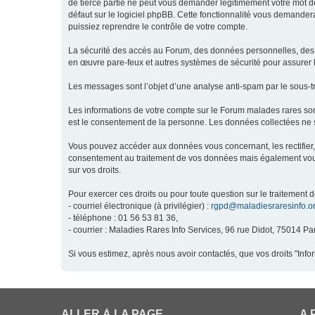
de tierce partie ne peut vous demander légitimement votre mot de
défaut sur le logiciel phpBB. Cette fonctionnalité vous demandera
puissiez reprendre le contrôle de votre compte.
La sécurité des accès au Forum, des données personnelles, des m
en œuvre pare-feux et autres systèmes de sécurité pour assurer l
Les messages sont l’objet d’une analyse anti-spam par le sous-t
Les informations de votre compte sur le Forum malades rares son
est le consentement de la personne. Les données collectées ne s
Vous pouvez accéder aux données vous concernant, les rectifier, 
consentement au traitement de vos données mais également vous o
sur vos droits.
Pour exercer ces droits ou pour toute question sur le traitement 
- courriel électronique (à privilégier) :
rgpd@maladiesraresinfo.o
- téléphone : 01 56 53 81 36,
- courrier : Maladies Rares Info Services, 96 rue Didot, 75014 Par
Si vous estimez, après nous avoir contactés, que vos droits "Inf
ALLER À LA PAGE
A 