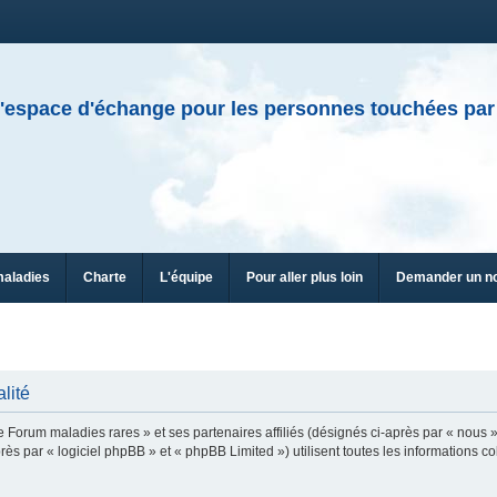
'espace d'échange pour les personnes touchées par
maladies
Charte
L'équipe
Pour aller plus loin
Demander un n
lité
e Forum maladies rares » et ses partenaires affiliés (désignés ci-après par « nous »
ès par « logiciel phpBB » et « phpBB Limited ») utilisent toutes les informations col