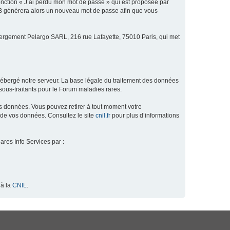
fonction « J’ai perdu mon mot de passe » qui est proposée par
hpBB générera alors un nouveau mot de passe afin que vous
ébergement Pelargo SARL, 216 rue Lafayette, 75010 Paris, qui met
hébergé notre serveur. La base légale du traitement des données
ous-traitants pour le Forum maladies rares.
os données. Vous pouvez retirer à tout moment votre
 de vos données. Consultez le site
cnil.fr
pour plus d’informations
ares Info Services par :
 à la
CNIL
.