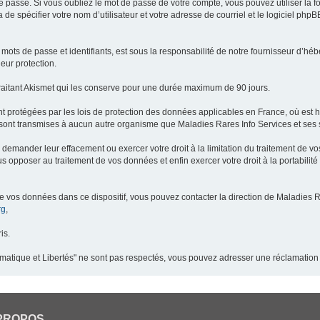
 passe. Si vous oubliez le mot de passe de votre compte, vous pouvez utiliser la 
 de spécifier votre nom d’utilisateur et votre adresse de courriel et le logiciel p
ots de passe et identifiants, est sous la responsabilité de notre fournisseur d’h
eur protection.
raitant Akismet qui les conserve pour une durée maximum de 90 jours.
t protégées par les lois de protection des données applicables en France, où est 
ont transmises à aucun autre organisme que Maladies Rares Info Services et ses s
demander leur effacement ou exercer votre droit à la limitation du traitement de v
pposer au traitement de vos données et enfin exercer votre droit à la portabilité
de vos données dans ce dispositif, vous pouvez contacter la direction de Maladies R
rg
,
is.
ormatique et Libertés" ne sont pas respectés, vous pouvez adresser une réclamation
PROPOS