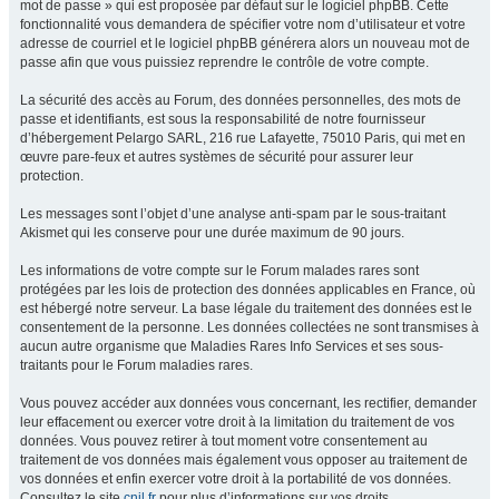
mot de passe » qui est proposée par défaut sur le logiciel phpBB. Cette
fonctionnalité vous demandera de spécifier votre nom d’utilisateur et votre
adresse de courriel et le logiciel phpBB générera alors un nouveau mot de
passe afin que vous puissiez reprendre le contrôle de votre compte.
La sécurité des accès au Forum, des données personnelles, des mots de
passe et identifiants, est sous la responsabilité de notre fournisseur
d’hébergement Pelargo SARL, 216 rue Lafayette, 75010 Paris, qui met en
œuvre pare-feux et autres systèmes de sécurité pour assurer leur
protection.
Les messages sont l’objet d’une analyse anti-spam par le sous-traitant
Akismet qui les conserve pour une durée maximum de 90 jours.
Les informations de votre compte sur le Forum malades rares sont
protégées par les lois de protection des données applicables en France, où
est hébergé notre serveur. La base légale du traitement des données est le
consentement de la personne. Les données collectées ne sont transmises à
aucun autre organisme que Maladies Rares Info Services et ses sous-
traitants pour le Forum maladies rares.
Vous pouvez accéder aux données vous concernant, les rectifier, demander
leur effacement ou exercer votre droit à la limitation du traitement de vos
données. Vous pouvez retirer à tout moment votre consentement au
traitement de vos données mais également vous opposer au traitement de
vos données et enfin exercer votre droit à la portabilité de vos données.
Consultez le site
cnil.fr
pour plus d’informations sur vos droits.