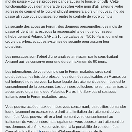
mot de passe » qui est proposée par défaut sur le logiciel phpBB. Cette
fonctionnalité vous demandera de spécifier votre nom d’utilisateur et votre
adresse de courriel et le logiciel phpBB générera alors un nouveau mot de
passe afin que vous puissiez reprendre le contrôle de votre compte.
La sécurité des accès au Forum, des données personnelles, des mots de
passe et identifiants, est sous la responsabilité de notre fournisseur
d’hébergement Pelargo SARL, 216 rue Lafayette, 75010 Paris, qui met en
œuvre pare-feux et autres systèmes de sécurité pour assurer leur
protection.
Les messages sont l’objet d’une analyse anti-spam par le sous-traitant
Akismet qui les conserve pour une durée maximum de 90 jours.
Les informations de votre compte sur le Forum malades rares sont
protégées par les lois de protection des données applicables en France, où
est hébergé notre serveur. La base légale du traitement des données est le
consentement de la personne. Les données collectées ne sont transmises à
aucun autre organisme que Maladies Rares Info Services et ses sous-
traitants pour le Forum maladies rares.
Vous pouvez accéder aux données vous concernant, les rectifier, demander
leur effacement ou exercer votre droit à la limitation du traitement de vos
données. Vous pouvez retirer à tout moment votre consentement au
traitement de vos données mais également vous opposer au traitement de
vos données et enfin exercer votre droit à la portabilité de vos données.
Consultez le site
cnil.fr
pour plus d’informations sur vos droits.