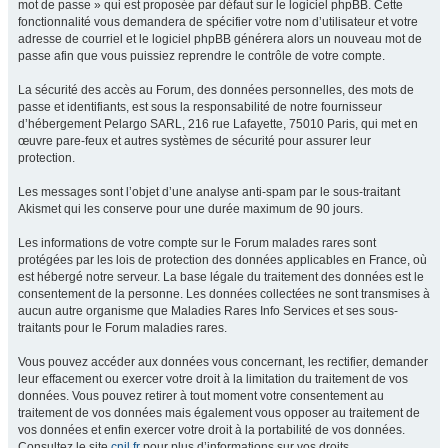
mot de passe » qui est proposée par défaut sur le logiciel phpBB. Cette
fonctionnalité vous demandera de spécifier votre nom d’utilisateur et votre
adresse de courriel et le logiciel phpBB générera alors un nouveau mot de
passe afin que vous puissiez reprendre le contrôle de votre compte.
La sécurité des accès au Forum, des données personnelles, des mots de
passe et identifiants, est sous la responsabilité de notre fournisseur
d’hébergement Pelargo SARL, 216 rue Lafayette, 75010 Paris, qui met en
œuvre pare-feux et autres systèmes de sécurité pour assurer leur
protection.
Les messages sont l’objet d’une analyse anti-spam par le sous-traitant
Akismet qui les conserve pour une durée maximum de 90 jours.
Les informations de votre compte sur le Forum malades rares sont
protégées par les lois de protection des données applicables en France, où
est hébergé notre serveur. La base légale du traitement des données est le
consentement de la personne. Les données collectées ne sont transmises à
aucun autre organisme que Maladies Rares Info Services et ses sous-
traitants pour le Forum maladies rares.
Vous pouvez accéder aux données vous concernant, les rectifier, demander
leur effacement ou exercer votre droit à la limitation du traitement de vos
données. Vous pouvez retirer à tout moment votre consentement au
traitement de vos données mais également vous opposer au traitement de
vos données et enfin exercer votre droit à la portabilité de vos données.
Consultez le site
cnil.fr
pour plus d’informations sur vos droits.