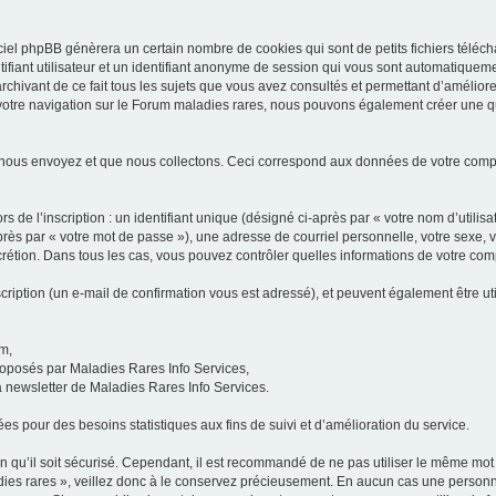
iel phpBB génèrera un certain nombre de cookies qui sont de petits fichiers téléch
ifiant utilisateur et un identifiant anonyme de session qui vous sont automatiquem
rchivant de ce fait tous les sujets que vous avez consultés et permettant d’améliorer
 votre navigation sur le Forum maladies rares, nous pouvons également créer une 
 nous envoyez et que nous collectons. Ceci correspond aux données de votre com
 de l’inscription : un identifiant unique (désigné ci-après par « votre nom d’utili
ès par « votre mot de passe »), une adresse de courriel personnelle, votre sexe, 
iscrétion. Dans tous les cas, vous pouvez contrôler quelles informations de votre c
scription (un e-mail de confirmation vous est adressé), et peuvent également être ut
um,
proposés par Maladies Rares Info Services,
la newsletter de Maladies Rares Info Services.
es pour des besoins statistiques aux fins de suivi et d’amélioration du service.
in qu’il soit sécurisé. Cependant, il est recommandé de ne pas utiliser le même mot 
es rares », veillez donc à le conservez précieusement. En aucun cas une personne