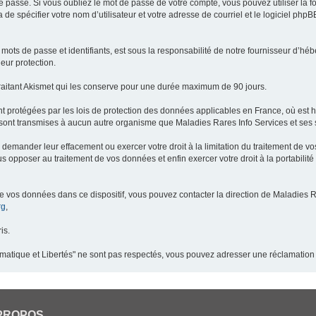
 passe. Si vous oubliez le mot de passe de votre compte, vous pouvez utiliser la 
 de spécifier votre nom d’utilisateur et votre adresse de courriel et le logiciel p
ots de passe et identifiants, est sous la responsabilité de notre fournisseur d’h
eur protection.
raitant Akismet qui les conserve pour une durée maximum de 90 jours.
t protégées par les lois de protection des données applicables en France, où est 
ont transmises à aucun autre organisme que Maladies Rares Info Services et ses s
demander leur effacement ou exercer votre droit à la limitation du traitement de v
pposer au traitement de vos données et enfin exercer votre droit à la portabilité
de vos données dans ce dispositif, vous pouvez contacter la direction de Maladies R
rg
,
is.
ormatique et Libertés" ne sont pas respectés, vous pouvez adresser une réclamation
PROPOS