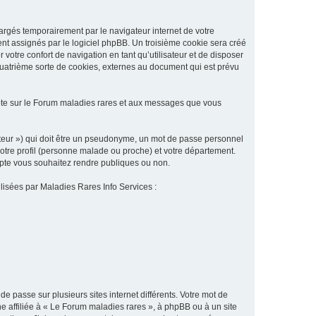
argés temporairement par le navigateur internet de votre
ent assignés par le logiciel phpBB. Un troisième cookie sera créé
 votre confort de navigation en tant qu’utilisateur et de disposer
quatrième sorte de cookies, externes au document qui est prévu
pte sur le Forum maladies rares et aux messages que vous
sateur ») qui doit être un pseudonyme, un mot de passe personnel
votre profil (personne malade ou proche) et votre département.
ompte vous souhaitez rendre publiques ou non.
ilisées par Maladies Rares Info Services :
de passe sur plusieurs sites internet différents. Votre mot de
 affiliée à « Le Forum maladies rares », à phpBB ou à un site