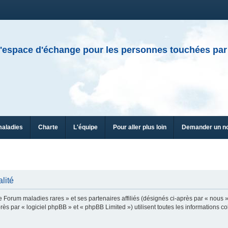
'espace d'échange pour les personnes touchées par
maladies
Charte
L'équipe
Pour aller plus loin
Demander un n
lité
e Forum maladies rares » et ses partenaires affiliés (désignés ci-après par « nous »
ès par « logiciel phpBB » et « phpBB Limited ») utilisent toutes les informations col