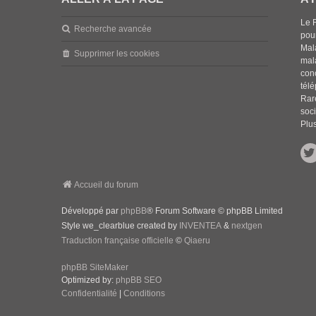
Le 
Recherche avancée
pou
Mala
Supprimer les cookies
mal
con
tél
Rar
soci
Plus
Accueil du forum
Développé par
phpBB
® Forum Software © phpBB Limited
Style we_clearblue created by
INVENTEA
&
nextgen
Traduction française officielle
©
Qiaeru
phpBB SiteMaker
Optimized by:
phpBB SEO
Confidentialité
|
Conditions