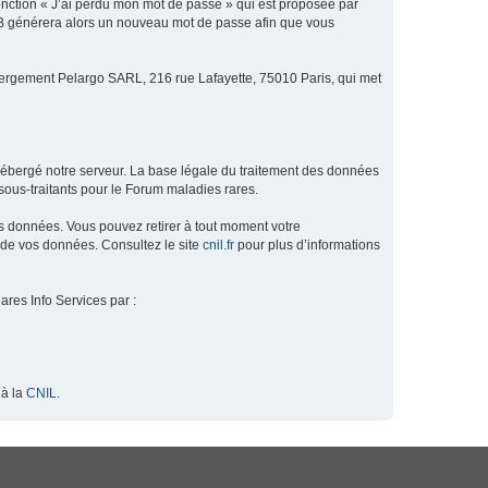
fonction « J’ai perdu mon mot de passe » qui est proposée par
hpBB générera alors un nouveau mot de passe afin que vous
ébergement Pelargo SARL, 216 rue Lafayette, 75010 Paris, qui met
hébergé notre serveur. La base légale du traitement des données
ous-traitants pour le Forum maladies rares.
os données. Vous pouvez retirer à tout moment votre
 de vos données. Consultez le site
cnil.fr
pour plus d’informations
ares Info Services par :
 à la
CNIL
.