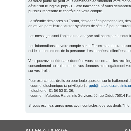
de tierce partie ne peut vous demander légitimement votre mot de
défaut sur le logiciel phpBB. Cette fonctionnalité vous demandera
puissiez reprendre le contrôle de votre compte.
La sécurité des accès au Forum, des données personnelles, des m
en œuvre pare-feux et autres systèmes de sécurité pour assurer l
Les messages sont l’objet d’une analyse anti-spam par le sous-t
Les informations de votre compte sur le Forum malades rares son
est le consentement de la personne. Les données collectées ne s
Vous pouvez accéder aux données vous concernant, les rectifier, 
consentement au traitement de vos données mais également vous o
sur vos droits.
Pour exercer ces droits ou pour toute question sur le traitement 
- courriel électronique (à privilégier) :
rgpd@maladiesraresinfo.o
- téléphone : 01 56 53 81 36,
- courrier : Maladies Rares Info Services, 96 rue Didot, 75014 Par
Si vous estimez, après nous avoir contactés, que vos droits "Inf
ALLER À LA PAGE
A 