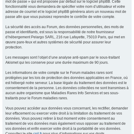
mot de passe » qui est proposée par défaut sur le logiciel phpBB. Cette
fonctionnalité vous demandera de spécifier votre nom d’utilisateur et votre
adresse de courriel et le logiciel phpBB générera alors un nouveau mot de
passe afin que vous puissiez reprendre le contrôle de votre compte.
La sécurité des accès au Forum, des données personnelles, des mots de
passe et identifiants, est sous la responsabilité de notre fournisseur
d’hébergement Pelargo SARL, 216 rue Lafayette, 75010 Paris, qui met en
œuvre pare-feux et autres systèmes de sécurité pour assurer leur
protection.
Les messages sont l’objet d’une analyse anti-spam par le sous-traitant
Akismet qui les conserve pour une durée maximum de 90 jours.
Les informations de votre compte sur le Forum malades rares sont
protégées par les lois de protection des données applicables en France, où
est hébergé notre serveur. La base légale du traitement des données est le
consentement de la personne. Les données collectées ne sont transmises à
aucun autre organisme que Maladies Rares Info Services et ses sous-
traitants pour le Forum maladies rares.
Vous pouvez accéder aux données vous concernant, les rectifier, demander
leur effacement ou exercer votre droit à la limitation du traitement de vos
données. Vous pouvez retirer à tout moment votre consentement au
traitement de vos données mais également vous opposer au traitement de
vos données et enfin exercer votre droit à la portabilité de vos données.
Consultez le site
cnil.fr
pour plus d’informations sur vos droits.