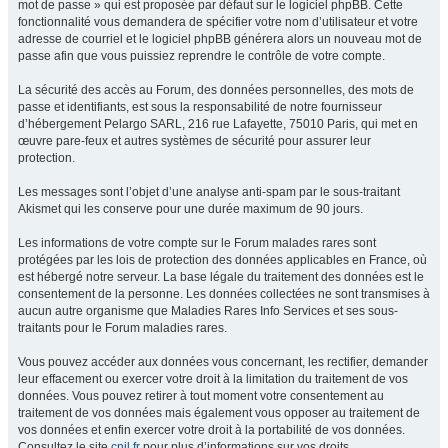
mot de passe » qui est proposée par défaut sur le logiciel phpBB. Cette
fonctionnalité vous demandera de spécifier votre nom d’utilisateur et votre
adresse de courriel et le logiciel phpBB générera alors un nouveau mot de
passe afin que vous puissiez reprendre le contrôle de votre compte.
La sécurité des accès au Forum, des données personnelles, des mots de
passe et identifiants, est sous la responsabilité de notre fournisseur
d’hébergement Pelargo SARL, 216 rue Lafayette, 75010 Paris, qui met en
œuvre pare-feux et autres systèmes de sécurité pour assurer leur
protection.
Les messages sont l’objet d’une analyse anti-spam par le sous-traitant
Akismet qui les conserve pour une durée maximum de 90 jours.
Les informations de votre compte sur le Forum malades rares sont
protégées par les lois de protection des données applicables en France, où
est hébergé notre serveur. La base légale du traitement des données est le
consentement de la personne. Les données collectées ne sont transmises à
aucun autre organisme que Maladies Rares Info Services et ses sous-
traitants pour le Forum maladies rares.
Vous pouvez accéder aux données vous concernant, les rectifier, demander
leur effacement ou exercer votre droit à la limitation du traitement de vos
données. Vous pouvez retirer à tout moment votre consentement au
traitement de vos données mais également vous opposer au traitement de
vos données et enfin exercer votre droit à la portabilité de vos données.
Consultez le site
cnil.fr
pour plus d’informations sur vos droits.