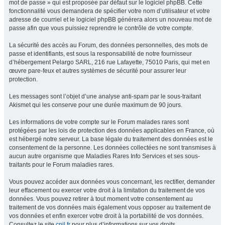
mot de passe » qui est proposée par défaut sur le logiciel phpBB. Cette
fonctionnalité vous demandera de spécifier votre nom d’utilisateur et votre
adresse de courriel et le logiciel phpBB générera alors un nouveau mot de
passe afin que vous puissiez reprendre le contrôle de votre compte.
La sécurité des accès au Forum, des données personnelles, des mots de
passe et identifiants, est sous la responsabilité de notre fournisseur
d’hébergement Pelargo SARL, 216 rue Lafayette, 75010 Paris, qui met en
œuvre pare-feux et autres systèmes de sécurité pour assurer leur
protection.
Les messages sont l’objet d’une analyse anti-spam par le sous-traitant
Akismet qui les conserve pour une durée maximum de 90 jours.
Les informations de votre compte sur le Forum malades rares sont
protégées par les lois de protection des données applicables en France, où
est hébergé notre serveur. La base légale du traitement des données est le
consentement de la personne. Les données collectées ne sont transmises à
aucun autre organisme que Maladies Rares Info Services et ses sous-
traitants pour le Forum maladies rares.
Vous pouvez accéder aux données vous concernant, les rectifier, demander
leur effacement ou exercer votre droit à la limitation du traitement de vos
données. Vous pouvez retirer à tout moment votre consentement au
traitement de vos données mais également vous opposer au traitement de
vos données et enfin exercer votre droit à la portabilité de vos données.
Consultez le site
cnil.fr
pour plus d’informations sur vos droits.