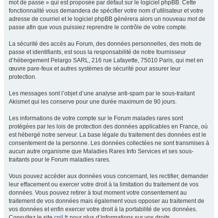
mot de passe » qui est proposée par défaut sur le logiciel phpBB. Cette
fonctionnalité vous demandera de spécifier votre nom d’utilisateur et votre
adresse de courriel et le logiciel phpBB générera alors un nouveau mot de
passe afin que vous puissiez reprendre le contrôle de votre compte.
La sécurité des accès au Forum, des données personnelles, des mots de
passe et identifiants, est sous la responsabilité de notre fournisseur
d’hébergement Pelargo SARL, 216 rue Lafayette, 75010 Paris, qui met en
œuvre pare-feux et autres systèmes de sécurité pour assurer leur
protection.
Les messages sont l’objet d’une analyse anti-spam par le sous-traitant
Akismet qui les conserve pour une durée maximum de 90 jours.
Les informations de votre compte sur le Forum malades rares sont
protégées par les lois de protection des données applicables en France, où
est hébergé notre serveur. La base légale du traitement des données est le
consentement de la personne. Les données collectées ne sont transmises à
aucun autre organisme que Maladies Rares Info Services et ses sous-
traitants pour le Forum maladies rares.
Vous pouvez accéder aux données vous concernant, les rectifier, demander
leur effacement ou exercer votre droit à la limitation du traitement de vos
données. Vous pouvez retirer à tout moment votre consentement au
traitement de vos données mais également vous opposer au traitement de
vos données et enfin exercer votre droit à la portabilité de vos données.
Consultez le site
cnil.fr
pour plus d’informations sur vos droits.