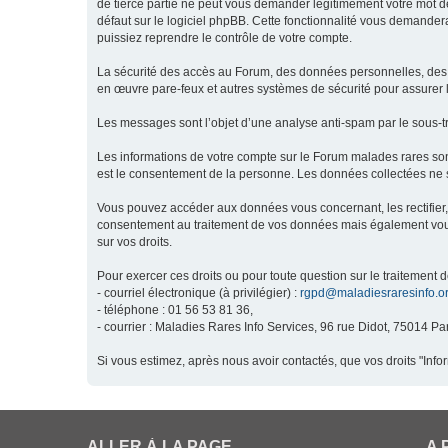
de tierce partie ne peut vous demander légitimement votre mot de
défaut sur le logiciel phpBB. Cette fonctionnalité vous demandera
puissiez reprendre le contrôle de votre compte.
La sécurité des accès au Forum, des données personnelles, des m
en œuvre pare-feux et autres systèmes de sécurité pour assurer l
Les messages sont l’objet d’une analyse anti-spam par le sous-t
Les informations de votre compte sur le Forum malades rares son
est le consentement de la personne. Les données collectées ne s
Vous pouvez accéder aux données vous concernant, les rectifier, 
consentement au traitement de vos données mais également vous o
sur vos droits.
Pour exercer ces droits ou pour toute question sur le traitement 
- courriel électronique (à privilégier) :
rgpd@maladiesraresinfo.o
- téléphone : 01 56 53 81 36,
- courrier : Maladies Rares Info Services, 96 rue Didot, 75014 Par
Si vous estimez, après nous avoir contactés, que vos droits "Inf
ALLER À LA PAGE
A 