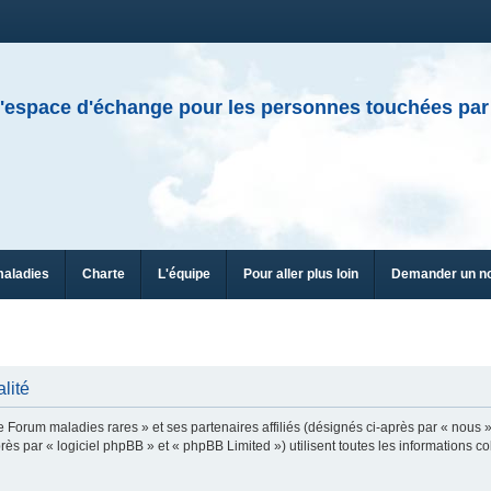
'espace d'échange pour les personnes touchées par
maladies
Charte
L'équipe
Pour aller plus loin
Demander un n
lité
e Forum maladies rares » et ses partenaires affiliés (désignés ci-après par « nous »
ès par « logiciel phpBB » et « phpBB Limited ») utilisent toutes les informations col