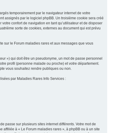
argés temporairement par le navigateur internet de votre
ent assignés par le logiciel phpBB. Un troisième cookie sera créé
 votre confort de navigation en tant qu’utilisateur et de disposer
quatrième sorte de cookies, externes au document qui est prévu
pte sur le Forum maladies rares et aux messages que vous
sateur ») qui doit être un pseudonyme, un mot de passe personnel
votre profil (personne malade ou proche) et votre département.
ompte vous souhaitez rendre publiques ou non.
ilisées par Maladies Rares Info Services :
de passe sur plusieurs sites internet différents. Votre mot de
 affiliée à « Le Forum maladies rares », à phpBB ou à un site