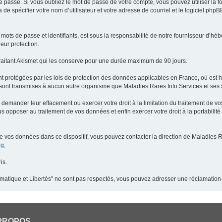
 passe. Si vous oubliez le mot de passe de votre compte, vous pouvez utiliser la 
 de spécifier votre nom d’utilisateur et votre adresse de courriel et le logiciel p
ots de passe et identifiants, est sous la responsabilité de notre fournisseur d’h
eur protection.
raitant Akismet qui les conserve pour une durée maximum de 90 jours.
t protégées par les lois de protection des données applicables en France, où est 
ont transmises à aucun autre organisme que Maladies Rares Info Services et ses s
demander leur effacement ou exercer votre droit à la limitation du traitement de v
pposer au traitement de vos données et enfin exercer votre droit à la portabilité
de vos données dans ce dispositif, vous pouvez contacter la direction de Maladies R
rg
,
is.
ormatique et Libertés" ne sont pas respectés, vous pouvez adresser une réclamation
PROPOS