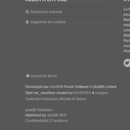
Le 
Recherche avancée
pou
Mala
Supprimer les cookies
mal
con
tél
Rar
soci
Plus
Accueil du forum
Développé par
phpBB
® Forum Software © phpBB Limited
Style we_clearblue created by
INVENTEA
&
nextgen
Traduction française officielle
©
Qiaeru
phpBB SiteMaker
Optimized by:
phpBB SEO
Confidentialité
|
Conditions