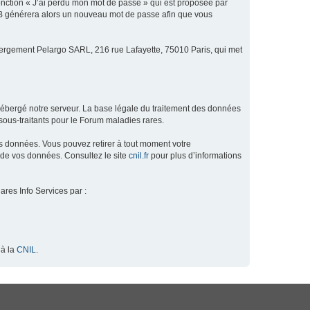
fonction « J’ai perdu mon mot de passe » qui est proposée par
hpBB générera alors un nouveau mot de passe afin que vous
ébergement Pelargo SARL, 216 rue Lafayette, 75010 Paris, qui met
hébergé notre serveur. La base légale du traitement des données
ous-traitants pour le Forum maladies rares.
os données. Vous pouvez retirer à tout moment votre
 de vos données. Consultez le site
cnil.fr
pour plus d’informations
ares Info Services par :
 à la
CNIL
.