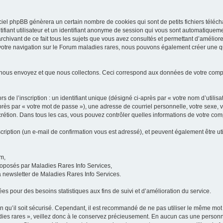
iel phpBB génèrera un certain nombre de cookies qui sont de petits fichiers téléch
ifiant utilisateur et un identifiant anonyme de session qui vous sont automatiquem
rchivant de ce fait tous les sujets que vous avez consultés et permettant d’améliorer
 votre navigation sur le Forum maladies rares, nous pouvons également créer une 
 nous envoyez et que nous collectons. Ceci correspond aux données de votre com
 de l’inscription : un identifiant unique (désigné ci-après par « votre nom d’utili
ès par « votre mot de passe »), une adresse de courriel personnelle, votre sexe, 
iscrétion. Dans tous les cas, vous pouvez contrôler quelles informations de votre c
scription (un e-mail de confirmation vous est adressé), et peuvent également être ut
um,
proposés par Maladies Rares Info Services,
la newsletter de Maladies Rares Info Services.
es pour des besoins statistiques aux fins de suivi et d’amélioration du service.
in qu’il soit sécurisé. Cependant, il est recommandé de ne pas utiliser le même mot 
es rares », veillez donc à le conservez précieusement. En aucun cas une personne