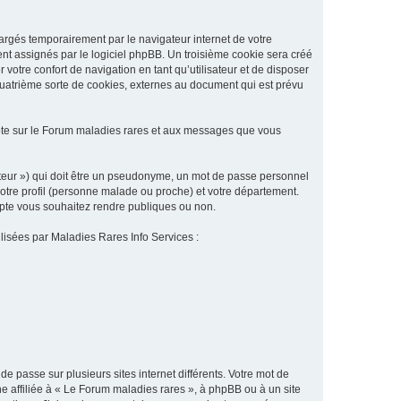
argés temporairement par le navigateur internet de votre
ent assignés par le logiciel phpBB. Un troisième cookie sera créé
 votre confort de navigation en tant qu’utilisateur et de disposer
quatrième sorte de cookies, externes au document qui est prévu
pte sur le Forum maladies rares et aux messages que vous
sateur ») qui doit être un pseudonyme, un mot de passe personnel
votre profil (personne malade ou proche) et votre département.
ompte vous souhaitez rendre publiques ou non.
ilisées par Maladies Rares Info Services :
de passe sur plusieurs sites internet différents. Votre mot de
 affiliée à « Le Forum maladies rares », à phpBB ou à un site