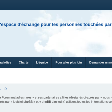
'espace d'échange pour les personnes touchées par
maladies
Charte
L'équipe
Pour aller plus loin
Demander un n
lité
e Forum maladies rares » et ses partenaires affiliés (désignés ci-après par « nous »
ès par « logiciel phpBB » et « phpBB Limited ») utilisent toutes les informations col