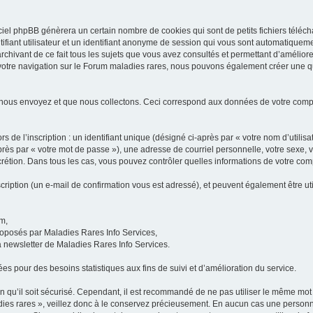
iel phpBB génèrera un certain nombre de cookies qui sont de petits fichiers téléch
ifiant utilisateur et un identifiant anonyme de session qui vous sont automatiquem
rchivant de ce fait tous les sujets que vous avez consultés et permettant d’améliorer
 votre navigation sur le Forum maladies rares, nous pouvons également créer une 
 nous envoyez et que nous collectons. Ceci correspond aux données de votre com
 de l’inscription : un identifiant unique (désigné ci-après par « votre nom d’utili
ès par « votre mot de passe »), une adresse de courriel personnelle, votre sexe, 
iscrétion. Dans tous les cas, vous pouvez contrôler quelles informations de votre c
scription (un e-mail de confirmation vous est adressé), et peuvent également être ut
um,
proposés par Maladies Rares Info Services,
la newsletter de Maladies Rares Info Services.
es pour des besoins statistiques aux fins de suivi et d’amélioration du service.
in qu’il soit sécurisé. Cependant, il est recommandé de ne pas utiliser le même mot 
es rares », veillez donc à le conservez précieusement. En aucun cas une personne