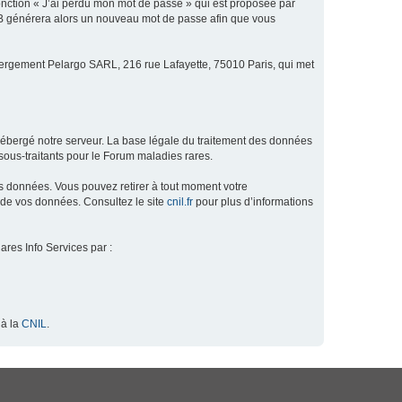
fonction « J’ai perdu mon mot de passe » qui est proposée par
hpBB générera alors un nouveau mot de passe afin que vous
ébergement Pelargo SARL, 216 rue Lafayette, 75010 Paris, qui met
hébergé notre serveur. La base légale du traitement des données
ous-traitants pour le Forum maladies rares.
os données. Vous pouvez retirer à tout moment votre
 de vos données. Consultez le site
cnil.fr
pour plus d’informations
ares Info Services par :
 à la
CNIL
.