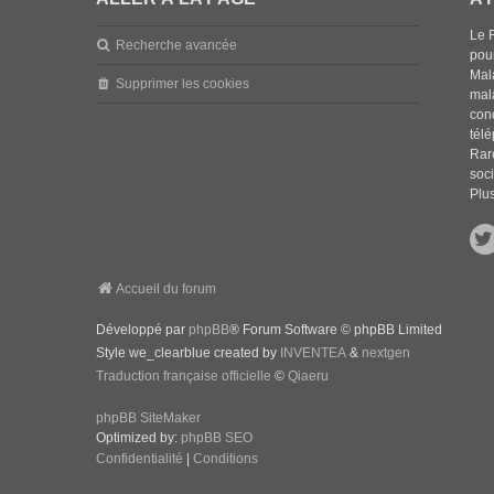
Le 
Recherche avancée
pou
Mala
Supprimer les cookies
mal
con
tél
Rar
soci
Plus
Accueil du forum
Développé par
phpBB
® Forum Software © phpBB Limited
Style we_clearblue created by
INVENTEA
&
nextgen
Traduction française officielle
©
Qiaeru
phpBB SiteMaker
Optimized by:
phpBB SEO
Confidentialité
|
Conditions