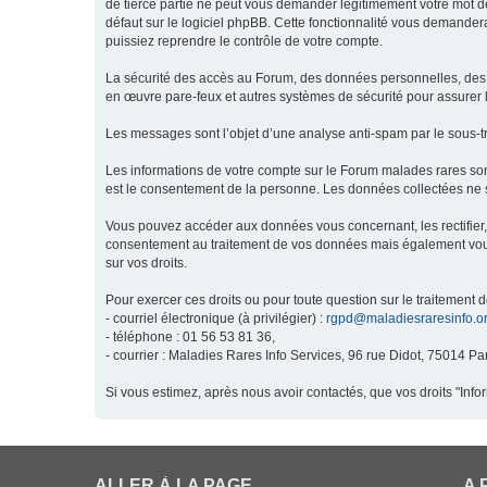
de tierce partie ne peut vous demander légitimement votre mot de
défaut sur le logiciel phpBB. Cette fonctionnalité vous demandera
puissiez reprendre le contrôle de votre compte.
La sécurité des accès au Forum, des données personnelles, des m
en œuvre pare-feux et autres systèmes de sécurité pour assurer l
Les messages sont l’objet d’une analyse anti-spam par le sous-t
Les informations de votre compte sur le Forum malades rares son
est le consentement de la personne. Les données collectées ne s
Vous pouvez accéder aux données vous concernant, les rectifier, 
consentement au traitement de vos données mais également vous o
sur vos droits.
Pour exercer ces droits ou pour toute question sur le traitement 
- courriel électronique (à privilégier) :
rgpd@maladiesraresinfo.o
- téléphone : 01 56 53 81 36,
- courrier : Maladies Rares Info Services, 96 rue Didot, 75014 Par
Si vous estimez, après nous avoir contactés, que vos droits "Inf
ALLER À LA PAGE
A 