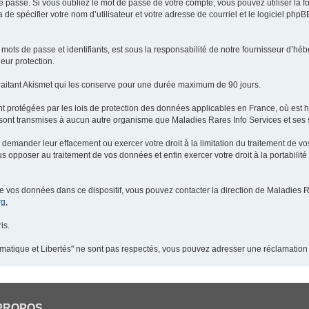
 passe. Si vous oubliez le mot de passe de votre compte, vous pouvez utiliser la 
 de spécifier votre nom d’utilisateur et votre adresse de courriel et le logiciel p
ots de passe et identifiants, est sous la responsabilité de notre fournisseur d’h
eur protection.
raitant Akismet qui les conserve pour une durée maximum de 90 jours.
t protégées par les lois de protection des données applicables en France, où est 
ont transmises à aucun autre organisme que Maladies Rares Info Services et ses s
demander leur effacement ou exercer votre droit à la limitation du traitement de v
pposer au traitement de vos données et enfin exercer votre droit à la portabilité
de vos données dans ce dispositif, vous pouvez contacter la direction de Maladies R
rg
,
is.
ormatique et Libertés" ne sont pas respectés, vous pouvez adresser une réclamation
PROPOS