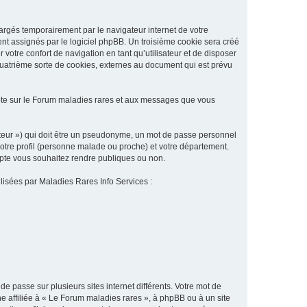
argés temporairement par le navigateur internet de votre
ent assignés par le logiciel phpBB. Un troisième cookie sera créé
 votre confort de navigation en tant qu’utilisateur et de disposer
quatrième sorte de cookies, externes au document qui est prévu
pte sur le Forum maladies rares et aux messages que vous
sateur ») qui doit être un pseudonyme, un mot de passe personnel
votre profil (personne malade ou proche) et votre département.
ompte vous souhaitez rendre publiques ou non.
ilisées par Maladies Rares Info Services :
de passe sur plusieurs sites internet différents. Votre mot de
 affiliée à « Le Forum maladies rares », à phpBB ou à un site