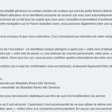
iel phpBB génèrera un certain nombre de cookies qui sont de petits fichiers téléch
ifiant utilisateur et un identifiant anonyme de session qui vous sont automatiquem
rchivant de ce fait tous les sujets que vous avez consultés et permettant d’améliorer
 votre navigation sur le Forum maladies rares, nous pouvons également créer une 
 nous envoyez et que nous collectons. Ceci correspond aux données de votre com
 de l’inscription : un identifiant unique (désigné ci-après par « votre nom d’utili
ès par « votre mot de passe »), une adresse de courriel personnelle, votre sexe, 
iscrétion. Dans tous les cas, vous pouvez contrôler quelles informations de votre c
scription (un e-mail de confirmation vous est adressé), et peuvent également être ut
um,
proposés par Maladies Rares Info Services,
la newsletter de Maladies Rares Info Services.
es pour des besoins statistiques aux fins de suivi et d’amélioration du service.
in qu’il soit sécurisé. Cependant, il est recommandé de ne pas utiliser le même mot 
es rares », veillez donc à le conservez précieusement. En aucun cas une personne