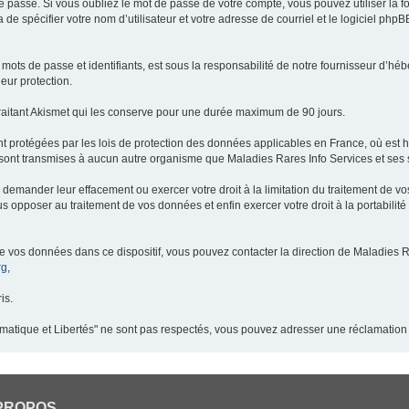
 passe. Si vous oubliez le mot de passe de votre compte, vous pouvez utiliser la 
 de spécifier votre nom d’utilisateur et votre adresse de courriel et le logiciel p
ots de passe et identifiants, est sous la responsabilité de notre fournisseur d’h
eur protection.
raitant Akismet qui les conserve pour une durée maximum de 90 jours.
t protégées par les lois de protection des données applicables en France, où est 
ont transmises à aucun autre organisme que Maladies Rares Info Services et ses s
demander leur effacement ou exercer votre droit à la limitation du traitement de v
pposer au traitement de vos données et enfin exercer votre droit à la portabilité
de vos données dans ce dispositif, vous pouvez contacter la direction de Maladies R
rg
,
is.
ormatique et Libertés" ne sont pas respectés, vous pouvez adresser une réclamation
PROPOS