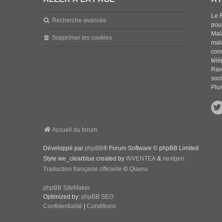
Le 
Recherche avancée
pou
Mala
Supprimer les cookies
mal
con
tél
Rar
soci
Plus
Accueil du forum
Développé par
phpBB
® Forum Software © phpBB Limited
Style we_clearblue created by
INVENTEA
&
nextgen
Traduction française officielle
©
Qiaeru
phpBB SiteMaker
Optimized by:
phpBB SEO
Confidentialité
|
Conditions