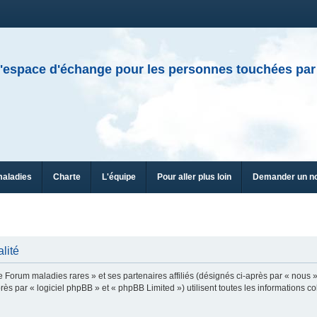
'espace d'échange pour les personnes touchées par
maladies
Charte
L'équipe
Pour aller plus loin
Demander un n
lité
e Forum maladies rares » et ses partenaires affiliés (désignés ci-après par « nous »
ès par « logiciel phpBB » et « phpBB Limited ») utilisent toutes les informations col