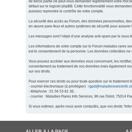
de tierce partie ne peut vous demander légitimement votre mot de
défaut sur le logiciel phpBB. Cette fonctionnalité vous demandera
puissiez reprendre le contrôle de votre compte.
La sécurité des accès au Forum, des données personnelles, des m
en œuvre pare-feux et autres systèmes de sécurité pour assurer l
Les messages sont l’objet d’une analyse anti-spam par le sous-t
Les informations de votre compte sur le Forum malades rares son
est le consentement de la personne. Les données collectées ne s
Vous pouvez accéder aux données vous concernant, les rectifier, 
consentement au traitement de vos données mais également vous o
sur vos droits.
Pour exercer ces droits ou pour toute question sur le traitement 
- courriel électronique (à privilégier) :
rgpd@maladiesraresinfo.o
- téléphone : 01 56 53 81 36,
- courrier : Maladies Rares Info Services, 96 rue Didot, 75014 Par
Si vous estimez, après nous avoir contactés, que vos droits "Inf
ALLER À LA PAGE
A 