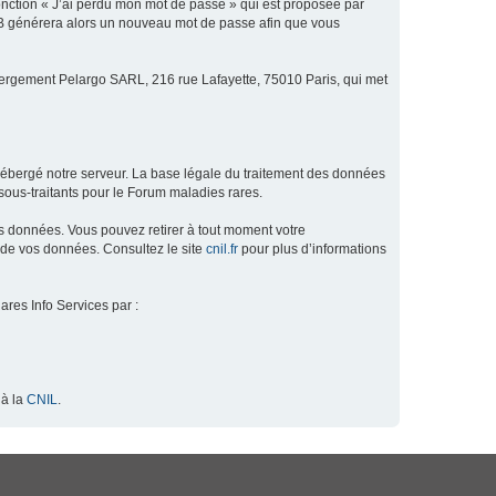
fonction « J’ai perdu mon mot de passe » qui est proposée par
hpBB générera alors un nouveau mot de passe afin que vous
ébergement Pelargo SARL, 216 rue Lafayette, 75010 Paris, qui met
hébergé notre serveur. La base légale du traitement des données
ous-traitants pour le Forum maladies rares.
os données. Vous pouvez retirer à tout moment votre
 de vos données. Consultez le site
cnil.fr
pour plus d’informations
ares Info Services par :
 à la
CNIL
.