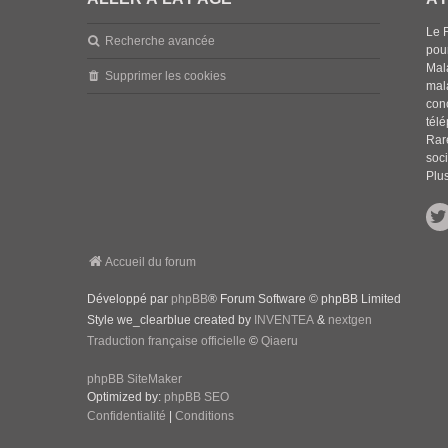
Le 
Recherche avancée
pou
Mala
Supprimer les cookies
mal
con
tél
Rar
soci
Plus
Accueil du forum
Développé par
phpBB
® Forum Software © phpBB Limited
Style we_clearblue created by
INVENTEA
&
nextgen
Traduction française officielle
©
Qiaeru
phpBB SiteMaker
Optimized by:
phpBB SEO
Confidentialité
|
Conditions