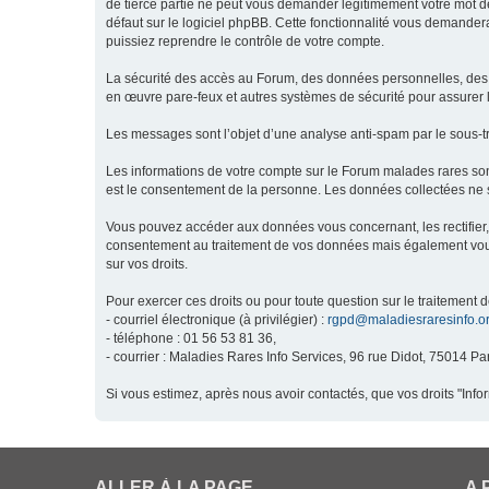
de tierce partie ne peut vous demander légitimement votre mot de
défaut sur le logiciel phpBB. Cette fonctionnalité vous demandera
puissiez reprendre le contrôle de votre compte.
La sécurité des accès au Forum, des données personnelles, des m
en œuvre pare-feux et autres systèmes de sécurité pour assurer l
Les messages sont l’objet d’une analyse anti-spam par le sous-t
Les informations de votre compte sur le Forum malades rares son
est le consentement de la personne. Les données collectées ne s
Vous pouvez accéder aux données vous concernant, les rectifier, 
consentement au traitement de vos données mais également vous o
sur vos droits.
Pour exercer ces droits ou pour toute question sur le traitement 
- courriel électronique (à privilégier) :
rgpd@maladiesraresinfo.o
- téléphone : 01 56 53 81 36,
- courrier : Maladies Rares Info Services, 96 rue Didot, 75014 Par
Si vous estimez, après nous avoir contactés, que vos droits "Inf
ALLER À LA PAGE
A 