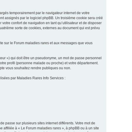
argés temporairement par le navigateur internet de votre
ent assignés par le logiciel phpBB. Un troisième cookie sera créé
 votre confort de navigation en tant qu’utilisateur et de disposer
quatrième sorte de cookies, externes au document qui est prévu
pte sur le Forum maladies rares et aux messages que vous
sateur ») qui doit être un pseudonyme, un mot de passe personnel
votre profil (personne malade ou proche) et votre département.
ompte vous souhaitez rendre publiques ou non.
ilisées par Maladies Rares Info Services :
de passe sur plusieurs sites internet différents. Votre mot de
 affiliée à « Le Forum maladies rares », à phpBB ou à un site