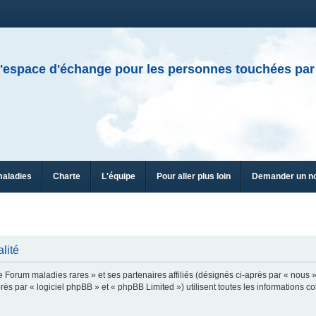
'espace d'échange pour les personnes touchées par
maladies
Charte
L'équipe
Pour aller plus loin
Demander un n
lité
e Forum maladies rares » et ses partenaires affiliés (désignés ci-après par « nous »
ès par « logiciel phpBB » et « phpBB Limited ») utilisent toutes les informations col