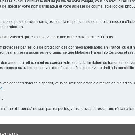
 passe. Si vous oubliez le mot de passe de votre compte, vous pouvez utiliser la 
 de spécifier votre nom d’utilisateur et votre adresse de courriel et le logiciel p
ots de passe et identifiants, est sous la responsabilité de notre fournisseur d’h
eur protection.
raitant Akismet qui les conserve pour une durée maximum de 90 jours.
t protégées par les lois de protection des données applicables en France, où est 
ont transmises à aucun autre organisme que Maladies Rares Info Services et ses s
demander leur effacement ou exercer votre droit à la limitation du traitement de v
pposer au traitement de vos données et enfin exercer votre droit à la portabilité
de vos données dans ce dispositif, vous pouvez contacter la direction de Maladies R
rg
,
is.
ormatique et Libertés" ne sont pas respectés, vous pouvez adresser une réclamation
PROPOS