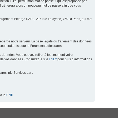
fonction « J’ai perdu mon mot de passe » qui est proposée par
hpBB générera alors un nouveau mot de passe afin que vous
ébergement Pelargo SARL, 216 rue Lafayette, 75010 Paris, qui met
hébergé notre serveur. La base légale du traitement des données
ous-traitants pour le Forum maladies rares.
os données. Vous pouvez retirer à tout moment votre
 de vos données. Consultez le site
cnil.fr
pour plus d’informations
ares Info Services par :
 à la
CNIL
.