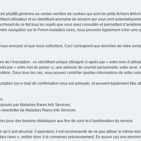
iel phpBB génèrera un certain nombre de cookies qui sont de petits fichiers téléch
ifiant utilisateur et un identifiant anonyme de session qui vous sont automatiquem
rchivant de ce fait tous les sujets que vous avez consultés et permettant d’améliorer
 votre navigation sur le Forum maladies rares, nous pouvons également créer une 
 nous envoyez et que nous collectons. Ceci correspond aux données de votre com
 de l’inscription : un identifiant unique (désigné ci-après par « votre nom d’utili
ès par « votre mot de passe »), une adresse de courriel personnelle, votre sexe, 
iscrétion. Dans tous les cas, vous pouvez contrôler quelles informations de votre c
scription (un e-mail de confirmation vous est adressé), et peuvent également être ut
um,
proposés par Maladies Rares Info Services,
la newsletter de Maladies Rares Info Services.
es pour des besoins statistiques aux fins de suivi et d’amélioration du service.
in qu’il soit sécurisé. Cependant, il est recommandé de ne pas utiliser le même mot 
es rares », veillez donc à le conservez précieusement. En aucun cas une personne