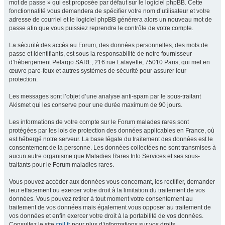
mot de passe » qui est proposée par défaut sur le logiciel phpBB. Cette
fonctionnalité vous demandera de spécifier votre nom d’utilisateur et votre
adresse de courriel et le logiciel phpBB générera alors un nouveau mot de
passe afin que vous puissiez reprendre le contrôle de votre compte.
La sécurité des accès au Forum, des données personnelles, des mots de
passe et identifiants, est sous la responsabilité de notre fournisseur
d’hébergement Pelargo SARL, 216 rue Lafayette, 75010 Paris, qui met en
œuvre pare-feux et autres systèmes de sécurité pour assurer leur
protection.
Les messages sont l’objet d’une analyse anti-spam par le sous-traitant
Akismet qui les conserve pour une durée maximum de 90 jours.
Les informations de votre compte sur le Forum malades rares sont
protégées par les lois de protection des données applicables en France, où
est hébergé notre serveur. La base légale du traitement des données est le
consentement de la personne. Les données collectées ne sont transmises à
aucun autre organisme que Maladies Rares Info Services et ses sous-
traitants pour le Forum maladies rares.
Vous pouvez accéder aux données vous concernant, les rectifier, demander
leur effacement ou exercer votre droit à la limitation du traitement de vos
données. Vous pouvez retirer à tout moment votre consentement au
traitement de vos données mais également vous opposer au traitement de
vos données et enfin exercer votre droit à la portabilité de vos données.
Consultez le site
cnil.fr
pour plus d’informations sur vos droits.