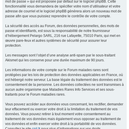
mot de passe » qui est proposée par défaut sur le logiciel phpBB. Cette
fonctionnalité vous demandera de spécifier votre nom d’utilisateur et votre
adresse de courriel et le logiciel phpBB générera alors un nouveau mot de
passe afin que vous puissiez reprendre le contrôle de votre compte.
La sécurité des accès au Forum, des données personnelles, des mots de
passe et identifiants, est sous la responsabilité de notre fournisseur
d’hébergement Pelargo SARL, 216 rue Lafayette, 75010 Paris, qui met en
œuvre pare-feux et autres systèmes de sécurité pour assurer leur
protection.
Les messages sont l’objet d’une analyse anti-spam par le sous-traitant
Akismet qui les conserve pour une durée maximum de 90 jours.
Les informations de votre compte sur le Forum malades rares sont
protégées par les lois de protection des données applicables en France, où
est hébergé notre serveur. La base légale du traitement des données est le
consentement de la personne. Les données collectées ne sont transmises à
aucun autre organisme que Maladies Rares Info Services et ses sous-
traitants pour le Forum maladies rares.
Vous pouvez accéder aux données vous concernant, les rectifier, demander
leur effacement ou exercer votre droit à la limitation du traitement de vos
données. Vous pouvez retirer à tout moment votre consentement au
traitement de vos données mais également vous opposer au traitement de
vos données et enfin exercer votre droit à la portabilité de vos données.
Consultez le site
cnil.fr
pour plus d’informations sur vos droits.