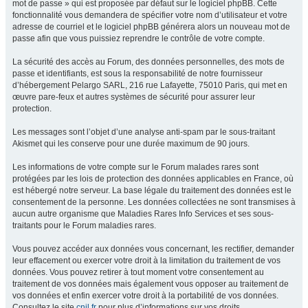
mot de passe » qui est proposée par défaut sur le logiciel phpBB. Cette
fonctionnalité vous demandera de spécifier votre nom d’utilisateur et votre
adresse de courriel et le logiciel phpBB générera alors un nouveau mot de
passe afin que vous puissiez reprendre le contrôle de votre compte.
La sécurité des accès au Forum, des données personnelles, des mots de
passe et identifiants, est sous la responsabilité de notre fournisseur
d’hébergement Pelargo SARL, 216 rue Lafayette, 75010 Paris, qui met en
œuvre pare-feux et autres systèmes de sécurité pour assurer leur
protection.
Les messages sont l’objet d’une analyse anti-spam par le sous-traitant
Akismet qui les conserve pour une durée maximum de 90 jours.
Les informations de votre compte sur le Forum malades rares sont
protégées par les lois de protection des données applicables en France, où
est hébergé notre serveur. La base légale du traitement des données est le
consentement de la personne. Les données collectées ne sont transmises à
aucun autre organisme que Maladies Rares Info Services et ses sous-
traitants pour le Forum maladies rares.
Vous pouvez accéder aux données vous concernant, les rectifier, demander
leur effacement ou exercer votre droit à la limitation du traitement de vos
données. Vous pouvez retirer à tout moment votre consentement au
traitement de vos données mais également vous opposer au traitement de
vos données et enfin exercer votre droit à la portabilité de vos données.
Consultez le site
cnil.fr
pour plus d’informations sur vos droits.