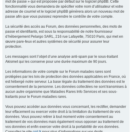
mot de passe » qui est proposée par défaut sur le logiciel phpBB. Cette
fonctionnalité vous demandera de spécifier votre nom d’utilisateur et votre
adresse de courriel et le logiciel phpBB générera alors un nouveau mot de
passe afin que vous puissiez reprendre le contrôle de votre compte.
La sécurité des accès au Forum, des données personnelles, des mots de
passe et identifiants, est sous la responsabilité de notre fournisseur
d’hébergement Pelargo SARL, 216 rue Lafayette, 75010 Paris, qui met en
œuvre pare-feux et autres systèmes de sécurité pour assurer leur
protection.
Les messages sont l’objet d’une analyse anti-spam par le sous-traitant
Akismet qui les conserve pour une durée maximum de 90 jours.
Les informations de votre compte sur le Forum malades rares sont
protégées par les lois de protection des données applicables en France, où
est hébergé notre serveur. La base légale du traitement des données est le
consentement de la personne. Les données collectées ne sont transmises à
aucun autre organisme que Maladies Rares Info Services et ses sous-
traitants pour le Forum maladies rares.
Vous pouvez accéder aux données vous concernant, les rectifier, demander
leur effacement ou exercer votre droit à la limitation du traitement de vos
données. Vous pouvez retirer à tout moment votre consentement au
traitement de vos données mais également vous opposer au traitement de
vos données et enfin exercer votre droit à la portabilité de vos données.
Consultez le site
cnil.fr
pour plus d’informations sur vos droits.