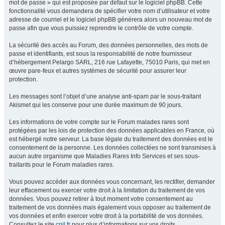
mot de passe » qui est proposée par défaut sur le logiciel phpBB. Cette
fonctionnalité vous demandera de spécifier votre nom d’utilisateur et votre
adresse de courriel et le logiciel phpBB générera alors un nouveau mot de
passe afin que vous puissiez reprendre le contrôle de votre compte.
La sécurité des accès au Forum, des données personnelles, des mots de
passe et identifiants, est sous la responsabilité de notre fournisseur
d’hébergement Pelargo SARL, 216 rue Lafayette, 75010 Paris, qui met en
œuvre pare-feux et autres systèmes de sécurité pour assurer leur
protection.
Les messages sont l’objet d’une analyse anti-spam par le sous-traitant
Akismet qui les conserve pour une durée maximum de 90 jours.
Les informations de votre compte sur le Forum malades rares sont
protégées par les lois de protection des données applicables en France, où
est hébergé notre serveur. La base légale du traitement des données est le
consentement de la personne. Les données collectées ne sont transmises à
aucun autre organisme que Maladies Rares Info Services et ses sous-
traitants pour le Forum maladies rares.
Vous pouvez accéder aux données vous concernant, les rectifier, demander
leur effacement ou exercer votre droit à la limitation du traitement de vos
données. Vous pouvez retirer à tout moment votre consentement au
traitement de vos données mais également vous opposer au traitement de
vos données et enfin exercer votre droit à la portabilité de vos données.
Consultez le site
cnil.fr
pour plus d’informations sur vos droits.