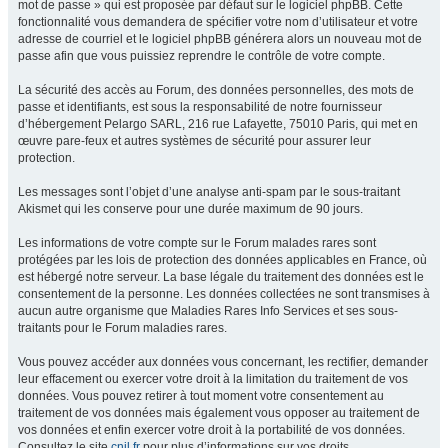
mot de passe » qui est proposée par défaut sur le logiciel phpBB. Cette
fonctionnalité vous demandera de spécifier votre nom d’utilisateur et votre
adresse de courriel et le logiciel phpBB générera alors un nouveau mot de
passe afin que vous puissiez reprendre le contrôle de votre compte.
La sécurité des accès au Forum, des données personnelles, des mots de
passe et identifiants, est sous la responsabilité de notre fournisseur
d’hébergement Pelargo SARL, 216 rue Lafayette, 75010 Paris, qui met en
œuvre pare-feux et autres systèmes de sécurité pour assurer leur
protection.
Les messages sont l’objet d’une analyse anti-spam par le sous-traitant
Akismet qui les conserve pour une durée maximum de 90 jours.
Les informations de votre compte sur le Forum malades rares sont
protégées par les lois de protection des données applicables en France, où
est hébergé notre serveur. La base légale du traitement des données est le
consentement de la personne. Les données collectées ne sont transmises à
aucun autre organisme que Maladies Rares Info Services et ses sous-
traitants pour le Forum maladies rares.
Vous pouvez accéder aux données vous concernant, les rectifier, demander
leur effacement ou exercer votre droit à la limitation du traitement de vos
données. Vous pouvez retirer à tout moment votre consentement au
traitement de vos données mais également vous opposer au traitement de
vos données et enfin exercer votre droit à la portabilité de vos données.
Consultez le site
cnil.fr
pour plus d’informations sur vos droits.