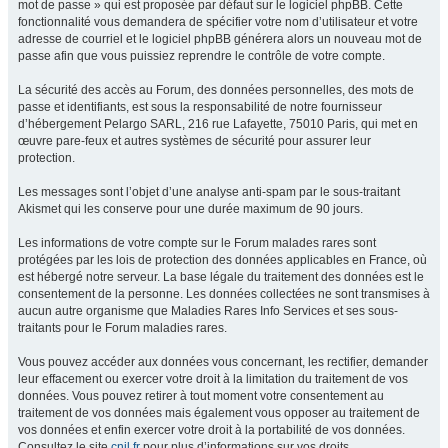
mot de passe » qui est proposée par défaut sur le logiciel phpBB. Cette
fonctionnalité vous demandera de spécifier votre nom d’utilisateur et votre
adresse de courriel et le logiciel phpBB générera alors un nouveau mot de
passe afin que vous puissiez reprendre le contrôle de votre compte.
La sécurité des accès au Forum, des données personnelles, des mots de
passe et identifiants, est sous la responsabilité de notre fournisseur
d’hébergement Pelargo SARL, 216 rue Lafayette, 75010 Paris, qui met en
œuvre pare-feux et autres systèmes de sécurité pour assurer leur
protection.
Les messages sont l’objet d’une analyse anti-spam par le sous-traitant
Akismet qui les conserve pour une durée maximum de 90 jours.
Les informations de votre compte sur le Forum malades rares sont
protégées par les lois de protection des données applicables en France, où
est hébergé notre serveur. La base légale du traitement des données est le
consentement de la personne. Les données collectées ne sont transmises à
aucun autre organisme que Maladies Rares Info Services et ses sous-
traitants pour le Forum maladies rares.
Vous pouvez accéder aux données vous concernant, les rectifier, demander
leur effacement ou exercer votre droit à la limitation du traitement de vos
données. Vous pouvez retirer à tout moment votre consentement au
traitement de vos données mais également vous opposer au traitement de
vos données et enfin exercer votre droit à la portabilité de vos données.
Consultez le site
cnil.fr
pour plus d’informations sur vos droits.