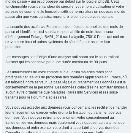
mot de passe » qui est proposée par défaut sur le logiciel phpBB. Cette
fonctionnalité vous demandera de spécifier votre nom d’utilisateur et votre
adresse de courriel et le logiciel phpBB générera alors un nouveau mot de
passe afin que vous puissiez reprendre le contrôle de votre compte.
La sécurité des accès au Forum, des données personnelles, des mots de
passe et identifiants, est sous la responsabilité de notre fournisseur
d’hébergement Pelargo SARL, 216 rue Lafayette, 75010 Paris, qui met en
œuvre pare-feux et autres systèmes de sécurité pour assurer leur
protection.
Les messages sont l’objet d’une analyse anti-spam par le sous-traitant
Akismet qui les conserve pour une durée maximum de 90 jours.
Les informations de votre compte sur le Forum malades rares sont
protégées par les lois de protection des données applicables en France, où
est hébergé notre serveur. La base légale du traitement des données est le
consentement de la personne. Les données collectées ne sont transmises à
aucun autre organisme que Maladies Rares Info Services et ses sous-
traitants pour le Forum maladies rares.
Vous pouvez accéder aux données vous concernant, les rectifier, demander
leur effacement ou exercer votre droit à la limitation du traitement de vos
données. Vous pouvez retirer à tout moment votre consentement au
traitement de vos données mais également vous opposer au traitement de
vos données et enfin exercer votre droit à la portabilité de vos données.
Consultez le site
cnil.fr
pour plus d’informations sur vos droits.