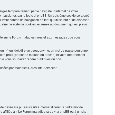
argés temporairement par le navigateur internet de votre
ent assignés par le logiciel phpBB. Un troisième cookie sera créé
 votre confort de navigation en tant qu’utilisateur et de disposer
quatrième sorte de cookies, externes au document qui est prévu
pte sur le Forum maladies rares et aux messages que vous
sateur ») qui doit être un pseudonyme, un mot de passe personnel
votre profil (personne malade ou proche) et votre département.
ompte vous souhaitez rendre publiques ou non.
ilisées par Maladies Rares Info Services :
de passe sur plusieurs sites internet différents. Votre mot de
 affiliée à « Le Forum maladies rares », à phpBB ou à un site