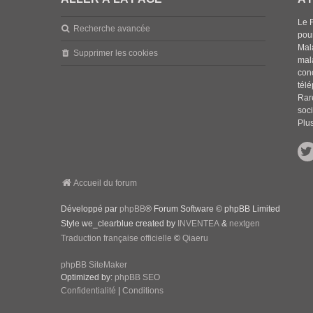
Le 
Recherche avancée
pou
Mala
Supprimer les cookies
mal
con
tél
Rar
soci
Plus
Accueil du forum
Développé par
phpBB
® Forum Software © phpBB Limited
Style we_clearblue created by
INVENTEA
&
nextgen
Traduction française officielle
©
Qiaeru
phpBB SiteMaker
Optimized by:
phpBB SEO
Confidentialité
|
Conditions