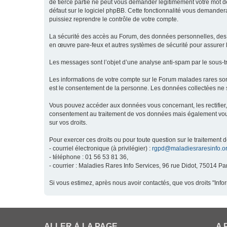
de tierce partie ne peut vous demander légitimement votre mot de
défaut sur le logiciel phpBB. Cette fonctionnalité vous demandera
puissiez reprendre le contrôle de votre compte.
La sécurité des accès au Forum, des données personnelles, des m
en œuvre pare-feux et autres systèmes de sécurité pour assurer l
Les messages sont l’objet d’une analyse anti-spam par le sous-t
Les informations de votre compte sur le Forum malades rares son
est le consentement de la personne. Les données collectées ne s
Vous pouvez accéder aux données vous concernant, les rectifier, 
consentement au traitement de vos données mais également vous o
sur vos droits.
Pour exercer ces droits ou pour toute question sur le traitement 
- courriel électronique (à privilégier) :
rgpd@maladiesraresinfo.o
- téléphone : 01 56 53 81 36,
- courrier : Maladies Rares Info Services, 96 rue Didot, 75014 Par
Si vous estimez, après nous avoir contactés, que vos droits "Inf
ALLER À LA PAGE
A 