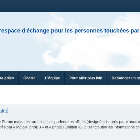
'espace d'échange pour les personnes touchées par
maladies
Charte
L'équipe
Pour aller plus loin
Demander un n
lité
e Forum maladies rares » et ses partenaires affiliés (désignés ci-après par « nous »
ès par « logiciel phpBB » et « phpBB Limited ») utilisent toutes les informations col