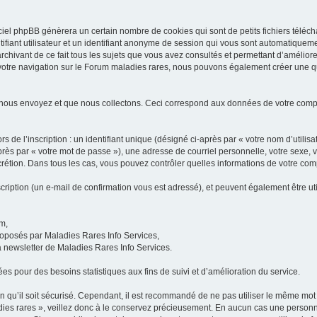
iel phpBB génèrera un certain nombre de cookies qui sont de petits fichiers téléch
ifiant utilisateur et un identifiant anonyme de session qui vous sont automatiquem
rchivant de ce fait tous les sujets que vous avez consultés et permettant d’améliorer
 votre navigation sur le Forum maladies rares, nous pouvons également créer une 
 nous envoyez et que nous collectons. Ceci correspond aux données de votre com
 de l’inscription : un identifiant unique (désigné ci-après par « votre nom d’utili
ès par « votre mot de passe »), une adresse de courriel personnelle, votre sexe, 
iscrétion. Dans tous les cas, vous pouvez contrôler quelles informations de votre c
scription (un e-mail de confirmation vous est adressé), et peuvent également être ut
um,
proposés par Maladies Rares Info Services,
la newsletter de Maladies Rares Info Services.
es pour des besoins statistiques aux fins de suivi et d’amélioration du service.
in qu’il soit sécurisé. Cependant, il est recommandé de ne pas utiliser le même mot 
es rares », veillez donc à le conservez précieusement. En aucun cas une personne