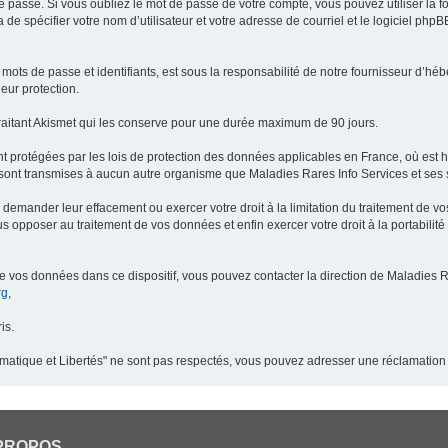
 passe. Si vous oubliez le mot de passe de votre compte, vous pouvez utiliser la 
 de spécifier votre nom d’utilisateur et votre adresse de courriel et le logiciel p
ots de passe et identifiants, est sous la responsabilité de notre fournisseur d’h
eur protection.
raitant Akismet qui les conserve pour une durée maximum de 90 jours.
t protégées par les lois de protection des données applicables en France, où est 
ont transmises à aucun autre organisme que Maladies Rares Info Services et ses s
demander leur effacement ou exercer votre droit à la limitation du traitement de v
pposer au traitement de vos données et enfin exercer votre droit à la portabilité
de vos données dans ce dispositif, vous pouvez contacter la direction de Maladies R
rg
,
is.
ormatique et Libertés" ne sont pas respectés, vous pouvez adresser une réclamation
PROPOS