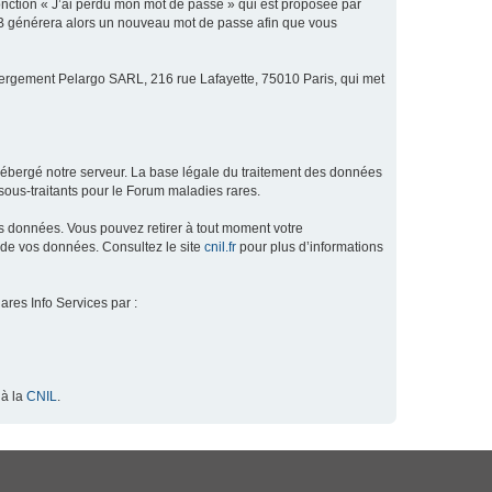
fonction « J’ai perdu mon mot de passe » qui est proposée par
hpBB générera alors un nouveau mot de passe afin que vous
ébergement Pelargo SARL, 216 rue Lafayette, 75010 Paris, qui met
hébergé notre serveur. La base légale du traitement des données
ous-traitants pour le Forum maladies rares.
os données. Vous pouvez retirer à tout moment votre
 de vos données. Consultez le site
cnil.fr
pour plus d’informations
ares Info Services par :
 à la
CNIL
.