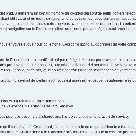
iel phpBB génèrera un certain nombre de cookies qui sont de petits fichiers téléch
ifiant utilisateur et un identifiant anonyme de session qui vous sont automatiquem
rchivant de ce fait tous les sujets que vous avez consultés et permettant d’améliorer
 votre navigation sur le Forum maladies rares, nous pouvons également créer une 
 nous envoyez et que nous collectons. Ceci correspond aux données de votre com
 de l’inscription : un identifiant unique (désigné ci-après par « votre nom d’utili
ès par « votre mot de passe »), une adresse de courriel personnelle, votre sexe, 
iscrétion. Dans tous les cas, vous pouvez contrôler quelles informations de votre c
scription (un e-mail de confirmation vous est adressé), et peuvent également être ut
um,
proposés par Maladies Rares Info Services,
la newsletter de Maladies Rares Info Services.
es pour des besoins statistiques aux fins de suivi et d’amélioration du service.
in qu’il soit sécurisé. Cependant, il est recommandé de ne pas utiliser le même mot 
es rares », veillez donc à le conservez précieusement. En aucun cas une personne