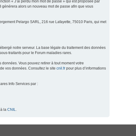
fonction « J’ai perdu mon mot de passe » qui est proposée par
hpBB générera alors un nouveau mot de passe afin que vous
ébergement Pelargo SARL, 216 rue Lafayette, 75010 Paris, qui met
hébergé notre serveur. La base légale du traitement des données
ous-traitants pour le Forum maladies rares.
os données. Vous pouvez retirer à tout moment votre
 de vos données. Consultez le site
cnil.fr
pour plus d’informations
ares Info Services par :
 à la
CNIL
.