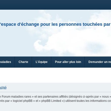
'espace d'échange pour les personnes touchées par
maladies
Charte
L'équipe
Pour aller plus loin
Demander un n
lité
e Forum maladies rares » et ses partenaires affiliés (désignés ci-après par « nous »
ès par « logiciel phpBB » et « phpBB Limited ») utilisent toutes les informations col