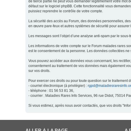
de tierce partie ne peut vous demander légitimement votre mot de
défaut sur le logiciel phpBB. Cette fonctionnalité vous demandera
puissiez reprendre le contrôle de votre compte.
La sécurité des accès au Forum, des données personnelles, des m
en œuvre pare-feux et autres systèmes de sécurité pour assurer l
Les messages sont l’objet d’une analyse anti-spam par le sous-t
Les informations de votre compte sur le Forum malades rares son
est le consentement de la personne. Les données collectées ne s
Vous pouvez accéder aux données vous concernant, les rectifier, 
consentement au traitement de vos données mais également vous o
sur vos droits.
Pour exercer ces droits ou pour toute question sur le traitement 
- courriel électronique (à privilégier) :
rgpd@maladiesraresinfo.o
- téléphone : 01 56 53 81 36,
- courrier : Maladies Rares Info Services, 96 rue Didot, 75014 Par
Si vous estimez, après nous avoir contactés, que vos droits "Inf
ALLER À LA PAGE
A 