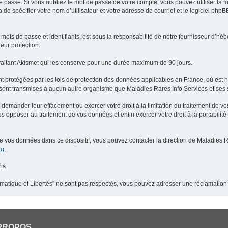
 passe. Si vous oubliez le mot de passe de votre compte, vous pouvez utiliser la 
 de spécifier votre nom d’utilisateur et votre adresse de courriel et le logiciel p
ots de passe et identifiants, est sous la responsabilité de notre fournisseur d’h
eur protection.
raitant Akismet qui les conserve pour une durée maximum de 90 jours.
t protégées par les lois de protection des données applicables en France, où est 
ont transmises à aucun autre organisme que Maladies Rares Info Services et ses s
demander leur effacement ou exercer votre droit à la limitation du traitement de v
pposer au traitement de vos données et enfin exercer votre droit à la portabilité
de vos données dans ce dispositif, vous pouvez contacter la direction de Maladies R
rg
,
is.
ormatique et Libertés" ne sont pas respectés, vous pouvez adresser une réclamation
PROPOS