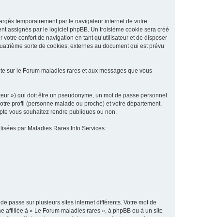
argés temporairement par le navigateur internet de votre
ent assignés par le logiciel phpBB. Un troisième cookie sera créé
 votre confort de navigation en tant qu’utilisateur et de disposer
quatrième sorte de cookies, externes au document qui est prévu
pte sur le Forum maladies rares et aux messages que vous
sateur ») qui doit être un pseudonyme, un mot de passe personnel
votre profil (personne malade ou proche) et votre département.
ompte vous souhaitez rendre publiques ou non.
ilisées par Maladies Rares Info Services :
de passe sur plusieurs sites internet différents. Votre mot de
 affiliée à « Le Forum maladies rares », à phpBB ou à un site