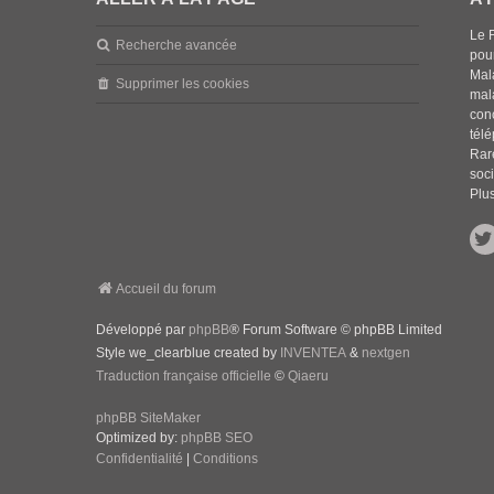
Le 
Recherche avancée
pou
Mala
Supprimer les cookies
mal
con
tél
Rar
soci
Plus
Accueil du forum
Développé par
phpBB
® Forum Software © phpBB Limited
Style we_clearblue created by
INVENTEA
&
nextgen
Traduction française officielle
©
Qiaeru
phpBB SiteMaker
Optimized by:
phpBB SEO
Confidentialité
|
Conditions