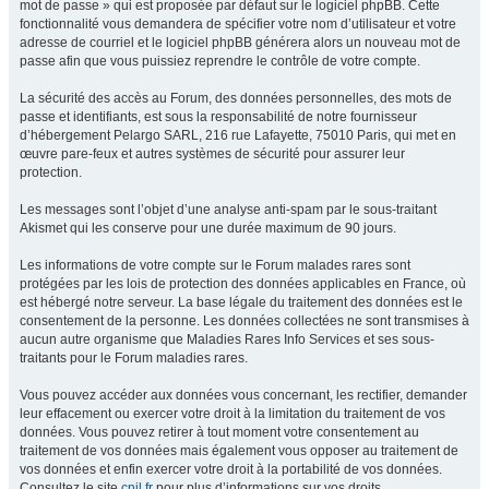
mot de passe » qui est proposée par défaut sur le logiciel phpBB. Cette
fonctionnalité vous demandera de spécifier votre nom d’utilisateur et votre
adresse de courriel et le logiciel phpBB générera alors un nouveau mot de
passe afin que vous puissiez reprendre le contrôle de votre compte.
La sécurité des accès au Forum, des données personnelles, des mots de
passe et identifiants, est sous la responsabilité de notre fournisseur
d’hébergement Pelargo SARL, 216 rue Lafayette, 75010 Paris, qui met en
œuvre pare-feux et autres systèmes de sécurité pour assurer leur
protection.
Les messages sont l’objet d’une analyse anti-spam par le sous-traitant
Akismet qui les conserve pour une durée maximum de 90 jours.
Les informations de votre compte sur le Forum malades rares sont
protégées par les lois de protection des données applicables en France, où
est hébergé notre serveur. La base légale du traitement des données est le
consentement de la personne. Les données collectées ne sont transmises à
aucun autre organisme que Maladies Rares Info Services et ses sous-
traitants pour le Forum maladies rares.
Vous pouvez accéder aux données vous concernant, les rectifier, demander
leur effacement ou exercer votre droit à la limitation du traitement de vos
données. Vous pouvez retirer à tout moment votre consentement au
traitement de vos données mais également vous opposer au traitement de
vos données et enfin exercer votre droit à la portabilité de vos données.
Consultez le site
cnil.fr
pour plus d’informations sur vos droits.