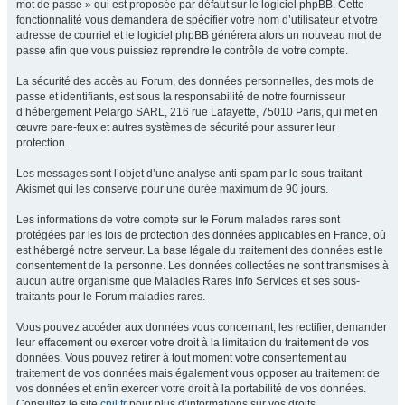
mot de passe » qui est proposée par défaut sur le logiciel phpBB. Cette
fonctionnalité vous demandera de spécifier votre nom d’utilisateur et votre
adresse de courriel et le logiciel phpBB générera alors un nouveau mot de
passe afin que vous puissiez reprendre le contrôle de votre compte.
La sécurité des accès au Forum, des données personnelles, des mots de
passe et identifiants, est sous la responsabilité de notre fournisseur
d’hébergement Pelargo SARL, 216 rue Lafayette, 75010 Paris, qui met en
œuvre pare-feux et autres systèmes de sécurité pour assurer leur
protection.
Les messages sont l’objet d’une analyse anti-spam par le sous-traitant
Akismet qui les conserve pour une durée maximum de 90 jours.
Les informations de votre compte sur le Forum malades rares sont
protégées par les lois de protection des données applicables en France, où
est hébergé notre serveur. La base légale du traitement des données est le
consentement de la personne. Les données collectées ne sont transmises à
aucun autre organisme que Maladies Rares Info Services et ses sous-
traitants pour le Forum maladies rares.
Vous pouvez accéder aux données vous concernant, les rectifier, demander
leur effacement ou exercer votre droit à la limitation du traitement de vos
données. Vous pouvez retirer à tout moment votre consentement au
traitement de vos données mais également vous opposer au traitement de
vos données et enfin exercer votre droit à la portabilité de vos données.
Consultez le site
cnil.fr
pour plus d’informations sur vos droits.