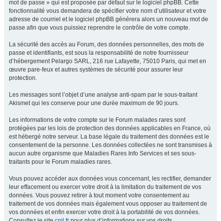
mot de passe » qui est proposée par défaut sur le logiciel phpBB. Cette
fonctionnalité vous demandera de spécifier votre nom d’utilisateur et votre
adresse de courriel et le logiciel phpBB générera alors un nouveau mot de
passe afin que vous puissiez reprendre le contrôle de votre compte.
La sécurité des accès au Forum, des données personnelles, des mots de
passe et identifiants, est sous la responsabilité de notre fournisseur
d’hébergement Pelargo SARL, 216 rue Lafayette, 75010 Paris, qui met en
œuvre pare-feux et autres systèmes de sécurité pour assurer leur
protection.
Les messages sont l’objet d’une analyse anti-spam par le sous-traitant
Akismet qui les conserve pour une durée maximum de 90 jours.
Les informations de votre compte sur le Forum malades rares sont
protégées par les lois de protection des données applicables en France, où
est hébergé notre serveur. La base légale du traitement des données est le
consentement de la personne. Les données collectées ne sont transmises à
aucun autre organisme que Maladies Rares Info Services et ses sous-
traitants pour le Forum maladies rares.
Vous pouvez accéder aux données vous concernant, les rectifier, demander
leur effacement ou exercer votre droit à la limitation du traitement de vos
données. Vous pouvez retirer à tout moment votre consentement au
traitement de vos données mais également vous opposer au traitement de
vos données et enfin exercer votre droit à la portabilité de vos données.
Consultez le site
cnil.fr
pour plus d’informations sur vos droits.