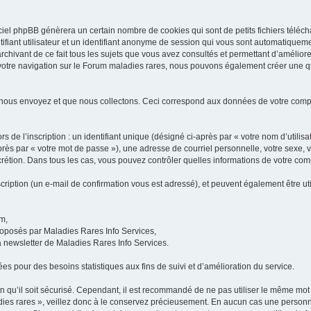
iel phpBB génèrera un certain nombre de cookies qui sont de petits fichiers téléch
ifiant utilisateur et un identifiant anonyme de session qui vous sont automatiquem
rchivant de ce fait tous les sujets que vous avez consultés et permettant d’améliorer
 votre navigation sur le Forum maladies rares, nous pouvons également créer une 
 nous envoyez et que nous collectons. Ceci correspond aux données de votre com
 de l’inscription : un identifiant unique (désigné ci-après par « votre nom d’utili
ès par « votre mot de passe »), une adresse de courriel personnelle, votre sexe, 
iscrétion. Dans tous les cas, vous pouvez contrôler quelles informations de votre c
scription (un e-mail de confirmation vous est adressé), et peuvent également être ut
um,
proposés par Maladies Rares Info Services,
la newsletter de Maladies Rares Info Services.
es pour des besoins statistiques aux fins de suivi et d’amélioration du service.
in qu’il soit sécurisé. Cependant, il est recommandé de ne pas utiliser le même mot 
es rares », veillez donc à le conservez précieusement. En aucun cas une personne