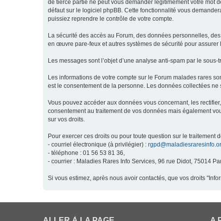
de tierce partie ne peut vous demander légitimement votre mot de
défaut sur le logiciel phpBB. Cette fonctionnalité vous demandera
puissiez reprendre le contrôle de votre compte.
La sécurité des accès au Forum, des données personnelles, des m
en œuvre pare-feux et autres systèmes de sécurité pour assurer l
Les messages sont l’objet d’une analyse anti-spam par le sous-t
Les informations de votre compte sur le Forum malades rares son
est le consentement de la personne. Les données collectées ne s
Vous pouvez accéder aux données vous concernant, les rectifier, 
consentement au traitement de vos données mais également vous o
sur vos droits.
Pour exercer ces droits ou pour toute question sur le traitement 
- courriel électronique (à privilégier) :
rgpd@maladiesraresinfo.o
- téléphone : 01 56 53 81 36,
- courrier : Maladies Rares Info Services, 96 rue Didot, 75014 Par
Si vous estimez, après nous avoir contactés, que vos droits "Inf
ALLER À LA PAGE
A 