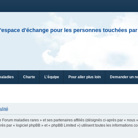
'espace d'échange pour les personnes touchées par
maladies
Charte
L'équipe
Pour aller plus loin
Demander un n
lité
e Forum maladies rares » et ses partenaires affiliés (désignés ci-après par « nous »
ès par « logiciel phpBB » et « phpBB Limited ») utilisent toutes les informations col