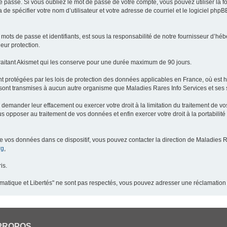
 passe. Si vous oubliez le mot de passe de votre compte, vous pouvez utiliser la 
 de spécifier votre nom d’utilisateur et votre adresse de courriel et le logiciel p
ots de passe et identifiants, est sous la responsabilité de notre fournisseur d’h
eur protection.
raitant Akismet qui les conserve pour une durée maximum de 90 jours.
t protégées par les lois de protection des données applicables en France, où est 
ont transmises à aucun autre organisme que Maladies Rares Info Services et ses s
demander leur effacement ou exercer votre droit à la limitation du traitement de v
pposer au traitement de vos données et enfin exercer votre droit à la portabilité
de vos données dans ce dispositif, vous pouvez contacter la direction de Maladies R
rg
,
is.
ormatique et Libertés" ne sont pas respectés, vous pouvez adresser une réclamation
PROPOS