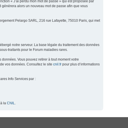
fonction « J’ai perdu mon mot de passe » qui est proposée par
hpBB générera alors un nouveau mot de passe afin que vous
ébergement Pelargo SARL, 216 rue Lafayette, 75010 Paris, qui met
hébergé notre serveur. La base légale du traitement des données
ous-traitants pour le Forum maladies rares.
os données. Vous pouvez retirer à tout moment votre
 de vos données. Consultez le site
cnil.fr
pour plus d’informations
ares Info Services par :
 à la
CNIL
.