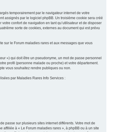
argés temporairement par le navigateur internet de votre
ent assignés par le logiciel phpBB. Un troisième cookie sera créé
 votre confort de navigation en tant qu’utilisateur et de disposer
quatrième sorte de cookies, externes au document qui est prévu
pte sur le Forum maladies rares et aux messages que vous
sateur ») qui doit être un pseudonyme, un mot de passe personnel
votre profil (personne malade ou proche) et votre département.
ompte vous souhaitez rendre publiques ou non.
ilisées par Maladies Rares Info Services :
de passe sur plusieurs sites internet différents. Votre mot de
 affiliée à « Le Forum maladies rares », à phpBB ou à un site