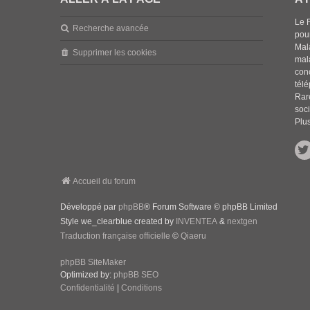
Le 
Recherche avancée
pou
Mala
Supprimer les cookies
mal
con
tél
Rar
soci
Plus
Accueil du forum
Développé par
phpBB
® Forum Software © phpBB Limited
Style we_clearblue created by
INVENTEA
&
nextgen
Traduction française officielle
©
Qiaeru
phpBB SiteMaker
Optimized by:
phpBB SEO
Confidentialité
|
Conditions