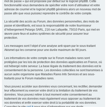
mot de passe » qui est proposée par défaut sur le logiciel phpBB. Cette
fonctionnalité vous demandera de spécifier votre nom d’utilisateur et votre
adresse de courriel et le logiciel phpBB générera alors un nouveau mot de
passe afin que vous puissiez reprendre le contrôle de votre compte.
La sécurité des accès au Forum, des données personnelles, des mots de
passe et identifiants, est sous la responsabilité de notre fournisseur
d’hébergement Pelargo SARL, 216 rue Lafayette, 75010 Paris, qui met en
œuvre pare-feux et autres systèmes de sécurité pour assurer leur
protection.
Les messages sont l’objet d’une analyse anti-spam par le sous-traitant
Akismet qui les conserve pour une durée maximum de 90 jours.
Les informations de votre compte sur le Forum malades rares sont
protégées par les lois de protection des données applicables en France, où
est hébergé notre serveur. La base légale du traitement des données est le
consentement de la personne. Les données collectées ne sont transmises à
aucun autre organisme que Maladies Rares Info Services et ses sous-
traitants pour le Forum maladies rares.
Vous pouvez accéder aux données vous concernant, les rectifier, demander
leur effacement ou exercer votre droit à la limitation du traitement de vos
données. Vous pouvez retirer à tout moment votre consentement au
traitement de vos données mais également vous opposer au traitement de
vos données et enfin exercer votre droit à la portabilité de vos données.
Consultez le site
cnil.fr
pour plus d’informations sur vos droits.