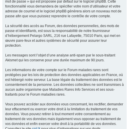
mot de passe » qui est proposée par défaut sur le logiciel phpBB. Cette
fonctionnalité vous demandera de spécifier votre nom d’utilisateur et votre
adresse de courriel et le logiciel phpBB générera alors un nouveau mot de
passe afin que vous puissiez reprendre le contrôle de votre compte.
La sécurité des accès au Forum, des données personnelles, des mots de
passe et identifiants, est sous la responsabilité de notre fournisseur
d’hébergement Pelargo SARL, 216 rue Lafayette, 75010 Paris, qui met en
œuvre pare-feux et autres systèmes de sécurité pour assurer leur
protection.
Les messages sont l’objet d’une analyse anti-spam par le sous-traitant
Akismet qui les conserve pour une durée maximum de 90 jours.
Les informations de votre compte sur le Forum malades rares sont
protégées par les lois de protection des données applicables en France, où
est hébergé notre serveur. La base légale du traitement des données est le
consentement de la personne. Les données collectées ne sont transmises à
aucun autre organisme que Maladies Rares Info Services et ses sous-
traitants pour le Forum maladies rares.
Vous pouvez accéder aux données vous concernant, les rectifier, demander
leur effacement ou exercer votre droit à la limitation du traitement de vos
données. Vous pouvez retirer à tout moment votre consentement au
traitement de vos données mais également vous opposer au traitement de
vos données et enfin exercer votre droit à la portabilité de vos données.
Consultez le site
cnil.fr
pour plus d’informations sur vos droits.